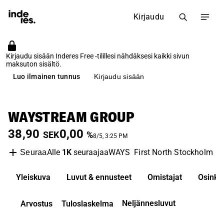
Kirjaudu
Kirjaudu sisään Inderes Free -tilillesi nähdäksesi kaikki sivun
maksuton sisältö.
Luo ilmainen tunnus
Kirjaudu sisään
WAYSTREAM GROUP
38,90
0,00
SEK
%
8/5, 3:25 PM
Alle
1K
seuraajaa
WAYS
First North Stockholm
T
Seuraa
Yleiskuva
Luvut & ennusteet
Omistajat
Osinko
Neljännesluvut
Arvostus
Tuloslaskelma