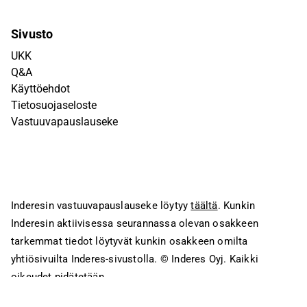
Sivusto
UKK
Q&A
Käyttöehdot
Tietosuojaseloste
Vastuuvapauslauseke
Inderesin vastuuvapauslauseke löytyy
täältä
. Kunkin
Inderesin aktiivisessa seurannassa olevan osakkeen
tarkemmat tiedot löytyvät kunkin osakkeen omilta
yhtiösivuilta Inderes-sivustolla.
© Inderes Oyj. Kaikki
oikeudet pidätetään.