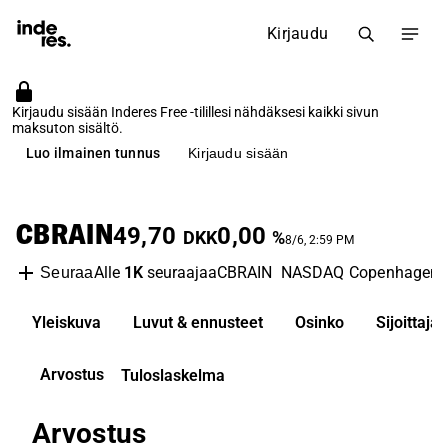
Kirjaudu
Kirjaudu sisään Inderes Free -tilillesi nähdäksesi kaikki sivun
maksuton sisältö.
Luo ilmainen tunnus
Kirjaudu sisään
CBRAIN
49,70
0,00
DKK
%
8/6, 2:59 PM
Alle
1K
seuraajaa
CBRAIN
NASDAQ Copenhagen
Seuraa
Yleiskuva
Luvut & ennusteet
Osinko
Sijoittaj
Arvostus
Tuloslaskelma
Arvostus