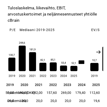
Tuloslaskelma, liikevaihto, EBIT,
arvostuskertoimet ja neljännesennusteet yhtiölle
cBrain
P/E
Mediaani 2019-2025
EV/S
M
244,6
31
181,9
130,7
85,1
82,1
10,7
85,1
55,4
52,1
2019
2020
2021
2022
2023
2024
2025
2019
20
2019
2020
2021
2022
2023
2024
2025
2019
2020
2021
2022
2023
2024
2025
53,00
Osakekurssi (DKK)
190,00
282,00
157,60
269,00
179,40
112,60
Osakemäärä
20,0
20,0
20,0
20,0
20,0
20,0
19,6