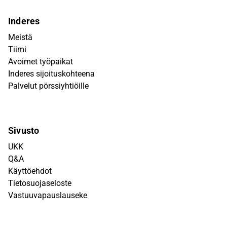
Inderes
Meistä
Tiimi
Avoimet työpaikat
Inderes sijoituskohteena
Palvelut pörssiyhtiöille
Sivusto
UKK
Q&A
Käyttöehdot
Tietosuojaseloste
Vastuuvapauslauseke