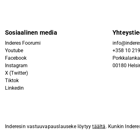
Sosiaalinen media
Yhteystie
Inderes Foorumi
info@inderes
Youtube
+358 10 21
Facebook
Porkkalanka
Instagram
00180 Helsi
X (Twitter)
Tiktok
Linkedin
Inderesin vastuuvapauslauseke löytyy
täältä
. Kunkin Indere
sivustolla.
© Inderes Oyj. Kaikki oikeudet pidätetään.