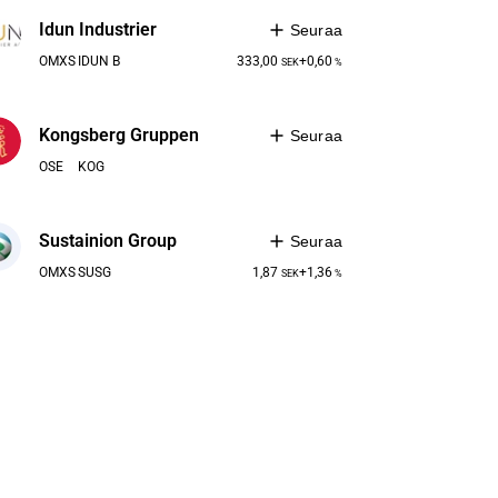
Idun Industrier
Seuraa
OMXS
IDUN B
333,00
+0,60
SEK
%
Kongsberg Gruppen
Seuraa
OSE
KOG
Sustainion Group
Seuraa
OMXS
SUSG
1,87
+1,36
SEK
%