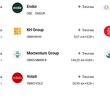
Endúr
aa
Seuraa
OSE
ENDUR
KH Group
aa
Seuraa
1
OMXH
KHG
0,57
+3,28
%
EUR
%
Momentum Group
aa
Seuraa
0
OMXS
MMGR B
144,20
+0,84
%
SEK
%
Volati
aa
Seuraa
6
OMXS
VOLO
26,95
+4,26
%
SEK
%