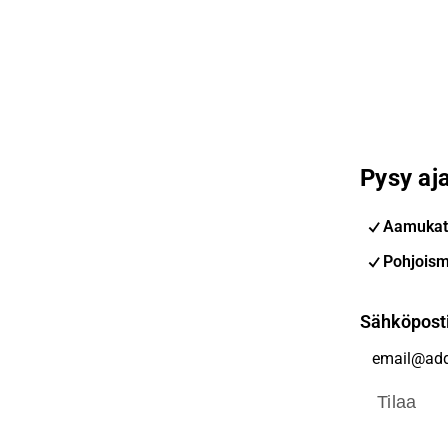
Pysy aja
Aamukat
Pohjoism
Sähköpost
Tilaa