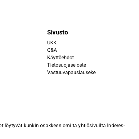
Sivusto
UKK
Q&A
Käyttöehdot
Tietosuojaseloste
Vastuuvapauslauseke
 löytyvät kunkin osakkeen omilta yhtiösivuilta Inderes-