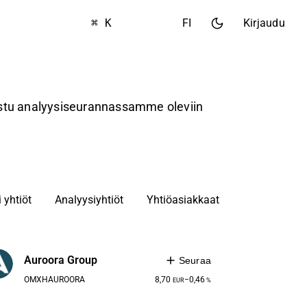
⌘ K
FI
Kirjaudu
tustu analyysiseurannassamme oleviin
 yhtiöt
Analyysiyhtiöt
Yhtiöasiakkaat
Auroora Group
Seuraa
OMXH
AUROORA
8,70
−0,46
EUR
%