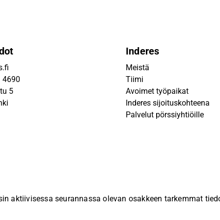
dot
Inderes
.fi
Meistä
9 4690
Tiimi
tu 5
Avoimet työpaikat
nki
Inderes sijoituskohteena
Palvelut pörssiyhtiöille
sin aktiivisessa seurannassa olevan osakkeen tarkemmat tiedot