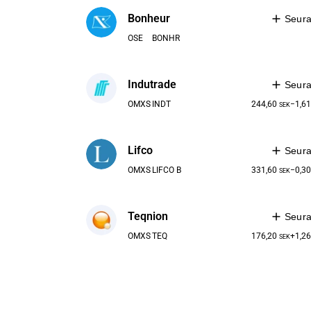
Bonheur
Seur
OSE
BONHR
Indutrade
Seur
OMXS
INDT
244,60
−1,6
SEK
Lifco
Seur
OMXS
LIFCO B
331,60
−0,3
SEK
Teqnion
Seur
OMXS
TEQ
176,20
+1,2
SEK