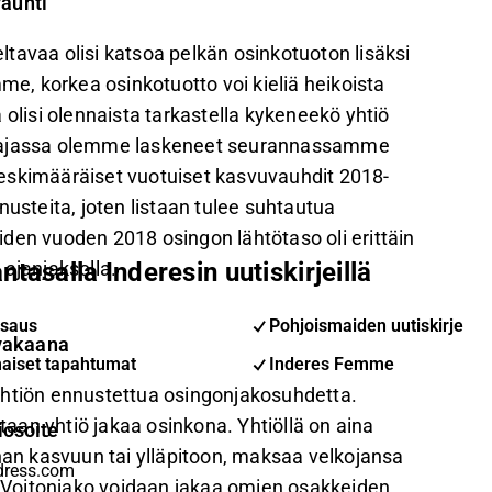
vauhti
tavaa olisi katsoa pelkän osinkotuoton lisäksi
me, korkea osinkotuotto voi kieliä heikoista
 olisi olennaista tarkastella kykeneekö yhtiö
uvaajassa olemme laskeneet seurannassamme
eskimääräiset vuotuiset kasvuvauhdit 2018-
nusteita, joten listaan tulee suhtautua
joiden vuoden 2018 osingon lähtötaso oli erittäin
 ajanjaksolla.
ntasalla Inderesin uutiskirjeillä
saus
Pohjoismaiden uutiskirje
vakaana
aiset tapahtumat
Inderes Femme
yhtiön ennustettua osingonjakosuhdetta.
an yhtiö jakaa osinkona. Yhtiöllä on aina
iosoite
nnan kasvuun tai ylläpitoon, maksaa velkojansa
a. Voitonjako voidaan jakaa omien osakkeiden