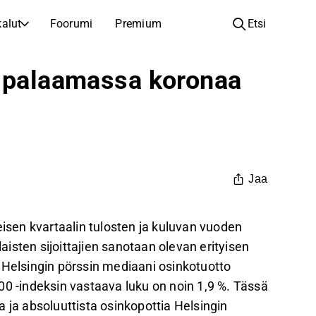
alut
Foorumi
Premium
Etsi
YHTIÖT
OPI SIJOITTAMISESTA
t palaamassa koronaa
Yhtiöt
Analyysikoulu
Opi lukemaan ja ymmärtämään osakeanalyysiä
Selaa ja suodata listattujen yhtiöiden listaa
Löydä osakkeita
Sijoituskoulu
Inspiraatiota seuraavaan sijoitukseesi
Oppaita ja oppitunteja sijoitusosaamisen kasvattamiseen
Listautumiset
Salkunhaltijat
Jaa
Uudet listautumiset ja tulevat pörssiannit
Sijoitustietoa jokaiselle tasolle, ensiaskeleista edistyneisiin salkkustrategioihin.
Yhtiökokouskutsut
eisen kvartaalin tulosten ja kuluvan vuoden
Yhtiökokousten päivämäärät ja osakkeenomistajatiedot
isten sijoittajien sanotaan olevan erityisen
 Helsingin pörssin mediaani osinkotuotto
00 -indeksin vastaava luku on noin 1,9 %. Tässä
 ja absoluuttista osinkopottia Helsingin