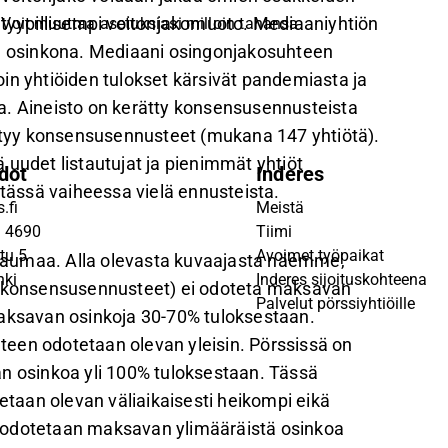
 tyypillisempi voitonjakomuoto. Mediaaniyhtiön
Voit muuttaa asetuksiasi milloin tahansa
 osinkona. Mediaani osingonjakosuhteen
in yhtiöiden tulokset kärsivät pandemiasta ja
a. Aineisto on kerätty konsensusennusteista
a löytyy konsensusennusteet (mukana 147 yhtiötä).
lä uudet listautujat ja pienimmät yhtiöt
dot
Inderes
 tässä vaiheessa vielä ennusteista.
.fi
Meistä
9 4690
Tiimi
tu 5
Avoimet työpaikat
kaumaa. Alla olevasta kuvaajasta näemme,
nki
Inderes sijoituskohteena
illa konsensusennusteet) ei odoteta maksavan
Palvelut pörssiyhtiöille
maksavan osinkoja 30-70% tuloksestaan.
een odotetaan olevan yleisin. Pörssissä on
an osinkoa yli 100% tuloksestaan. Tässä
tetaan olevan väliaikaisesti heikompi eikä
den odotetaan maksavan ylimääräistä osinkoa