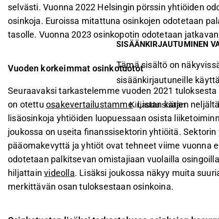
selvästi. Vuonna 2022 Helsingin pörssin yhtiöiden o
osinkoja. Euroissa mitattuna osinkojen odotetaan pal
tasolle. Vuonna 2023 osinkopotin odotetaan jatkavan
SISÄÄNKIRJAUTUMINEN V
Tämä sisältö on näkyvissä
Vuoden korkeimmat osinkotuotot
sisäänkirjautuneille käyttäj
Seuraavaksi tarkastelemme vuoden 2021 tuloksesta m
on otettu
osakevertailustamme
. Listan kärjen neljäl
Kirjaudu sisään
lisäosinkoja yhtiöiden luopuessaan osista liiketoimin
joukossa on useita finanssisektorin yhtiöitä. Sektorin 
pääomakevyttä ja yhtiöt ovat tehneet viime vuonna eri
odotetaan palkitsevan omistajiaan vuolailla osingoil
hiljattain
videolla
. Lisäksi joukossa näkyy muita suuri
merkittävän osan tuloksestaan osinkoina.