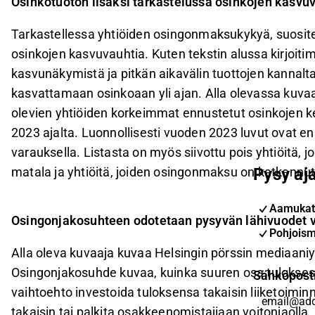
Osinkotuoton lisäksi tarkastelussa osinkojen kasvu
Tarkastellessa yhtiöiden osingonmaksukykyä, suositel
osinkojen kasvuvauhtia. Kuten tekstin alussa kirjoitim
kasvunäkymistä ja pitkän aikavälin tuottojen kannalta
kasvattamaan osinkoaan yli ajan. Alla olevassa k
olevien yhtiöiden korkeimmat ennustetut osinkojen k
2023 ajalta. Luonnollisesti vuoden 2023 luvut ovat en
varauksella. Listasta on myös siivottu pois yhtiöitä, 
matala ja yhtiöitä, joiden osingonmaksu on katkennut
Pysy aja
Aamukat
Osingonjakosuhteen odotetaan pysyvän lähivuodet 
Pohjoism
Alla oleva kuvaaja kuvaa Helsingin pörssin mediaani
Osingonjakosuhde kuvaa, kuinka suuren osa tuloksesta
Sähköpost
vaihtoehto investoida tuloksensa takaisin liiketoimi
takaisin tai palkita osakkeenomistajiaan voitonjaoll