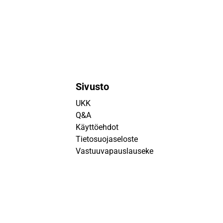
Sivusto
UKK
Q&A
Käyttöehdot
Tietosuojaseloste
Vastuuvapauslauseke