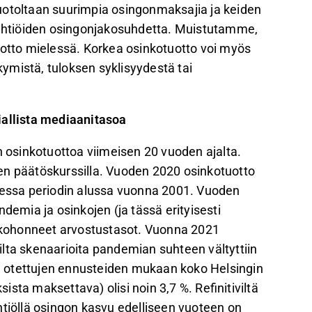
uotoltaan suurimpia osingonmaksajia ja keiden
htiöiden osingonjakosuhdetta. Muistutamme,
uotto mielessä. Korkea osinkotuotto voi myös
äkymistä, tuloksen syklisyydestä tai
iallista mediaanitasoa
n osinkotuottoa viimeisen 20 vuoden ajalta.
en päätöskurssilla. Vuoden 2020 osinkotuotto
llessa periodin alussa vuonna 2001. Vuoden
demia ja osinkojen (ja tässä erityisesti
i kohonneet arvostustasot. Vuonna 2021
lta skenaarioita pandemian suhteen vältyttiin
lta otettujen ennusteiden mukaan koko Helsingin
sta maksettava) olisi noin 3,7 %. Refinitiviltä
iöllä osingon kasvu edelliseen vuoteen on