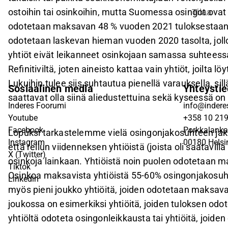
ostoihin tai osinkoihin, mutta Suomessa osingot ovat
Tilaa
odotetaan maksavan 48 % vuoden 2021 tuloksestaan
odotetaan laskevan hieman vuoden 2020 tasolta, jollo
yhtiöt eivät leikanneet osinkojaan samassa suhteess
Refinitiviltä, joten aineisto kattaa vain yhtiöt, joilt
Lukuihin tulee siis suhtautua pienellä varauksella, sil
Sosiaalinen media
Yhteystie
saattavat olla siinä aliedustettuina sekä kyseessä on
Inderes Foorumi
info@inderes
Youtube
+358 10 21
Facebook
Porkkalanka
Lopuksi tarkastelemme vielä osingonjakosuhteen ja
Instagram
00180 Helsi
että reilun viidenneksen yhtiöistä (joista oli saatav
X (Twitter)
osinkoja lainkaan. Yhtiöistä noin puolen odotetaan 
Tiktok
Osinkoa maksavista yhtiöistä 55-60% osingonjakosuht
Linkedin
myös pieni joukko yhtiöitä, joiden odotetaan maksav
joukossa on esimerkiksi yhtiöitä, joiden tuloksen odo
yhtiöltä odoteta osingonleikkausta tai yhtiöitä, joi