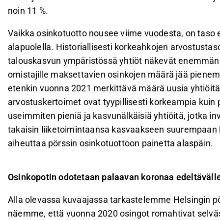
noin 11 %.
Vaikka osinkotuotto nousee viime vuodesta, on taso e
alapuolella. Historiallisesti korkeahkojen arvostustas
talouskasvun ympäristössä yhtiöt näkevät enemmän m
omistajille maksettavien osinkojen määrä jää pienem
etenkin vuonna 2021 merkittävä määrä uusia yhtiöitä
arvostuskertoimet ovat tyypillisesti korkeampia kuin 
useimmiten pieniä ja kasvunälkäisiä yhtiöitä, jotka i
takaisin liiketoimintaansa kasvaakseen suurempaan ko
aiheuttaa pörssin osinkotuottoon painetta alaspäin.
Osinkopotin odotetaan palaavan koronaa edeltävälle
Alla olevassa kuvaajassa tarkastelemme Helsingin pö
näemme, että vuonna 2020 osingot romahtivat selväst