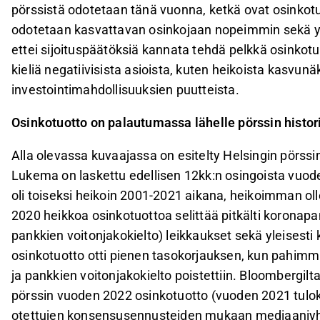
pörssistä odotetaan tänä vuonna, ketkä ovat osinkot
odotetaan kasvattavan osinkojaan nopeimmin sekä y
ettei sijoituspäätöksiä kannata tehdä pelkkä osinkot
kieliä negatiivisista asioista, kuten heikoista kasvun
investointimahdollisuuksien puutteista.
Osinkotuotto on palautumassa lähelle pörssin histor
Alla olevassa kuvaajassa on esitelty Helsingin pörssi
Lukema on laskettu edellisen 12kk:n osingoista vuod
oli toiseksi heikoin 2001-2021 aikana, heikoimman o
2020 heikkoa osinkotuottoa selittää pitkälti koronapan
pankkien voitonjakokielto) leikkaukset sekä yleisest
osinkotuotto otti pienen tasokorjauksen, kun pahimmi
ja pankkien voitonjakokielto poistettiin. Bloombergi
pörssin vuoden 2022 osinkotuotto (vuoden 2021 tuloksi
otettujen konsensusennusteiden mukaan mediaaniyht