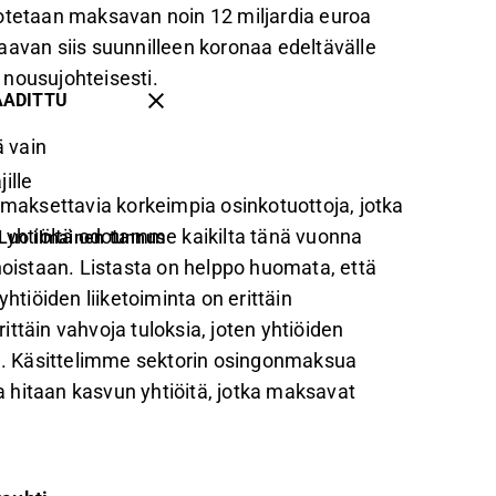
dotetaan maksavan noin 12 miljardia euroa
aavan siis suunnilleen koronaa edeltävälle
 nousujohteisesti.
AADITTU
 vain
ille
aksettavia korkeimpia osinkotuottoja, jotka
tä yhtiöltä odotamme kaikilta tänä vuonna
Luo ilmainen tunnus
noistaan. Listasta on helppo huomata, että
yhtiöiden liiketoiminta on erittäin
ttäin vahvoja tuloksia, joten yhtiöiden
la. Käsittelimme sektorin osingonmaksua
a hitaan kasvun yhtiöitä, jotka maksavat