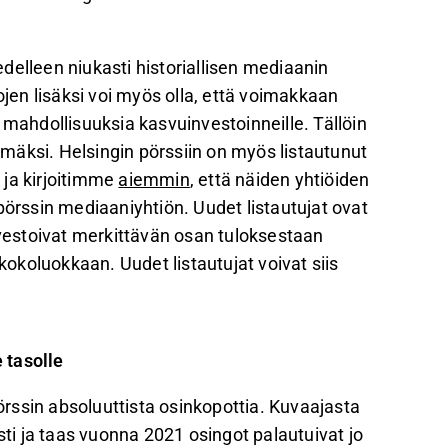
delleen niukasti historiallisen mediaanin
ojen lisäksi voi myös olla, että voimakkaan
ahdollisuuksia kasvuinvestoinneille. Tällöin
mäksi. Helsingin pörssiin on myös listautunut
 ja kirjoitimme
aiemmin
, että näiden yhtiöiden
pörssin mediaaniyhtiön. Uudet listautujat ovat
nvestoivat merkittävän osan tuloksestaan
koluokkaan. Uudet listautujat voivat siis
 tasolle
rssin absoluuttista osinkopottia. Kuvaajasta
i ja taas vuonna 2021 osingot palautuivat jo