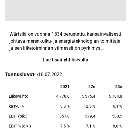
Wärtsilä on vuonna 1834 perustettu, kansainvälisesti
johtava merenkulku- ja energiateknologian toimittaja
ja sen liiketoiminnan ytimessä on pyrkimys
hiilineutraaleihin teknologioihin ja ratkaisuihin.
Lue lisää yhtiösivulla
Yhtiön pääliiketoimintoja ovat 1) Wärtsilä Energy,
joka toimittaa nykyisillä ja tulevaisuuden
Tunnusluvut
18.07.2022
polttoaineilla toimivia sähköjärjestelmää
tasapainottavia voimalaitoksia, hybridiratkaisuja ja
2021
22e
23e
2021
22e
23e
energian varastointi- ja optimointiteknologiaa sekä
Liikevaihto
4 778,0
5 375,4
5 704,8
2) Wärtsilä Marine, jonka tarjoomaan kuuluvat
moottorit, propulsiojärjestelmät, sähköistys- ja
kasvu-%
3,8 %
12,5 %
6,1 %
hybridiratkaisut, integroidut voimansiirtojärjestelmät
EBIT (oik.)
357,0
379,4
500,5
sekä elinkaaripalvelut.
EBIT-% (oik.)
7,5 %
7,1 %
8,8 %