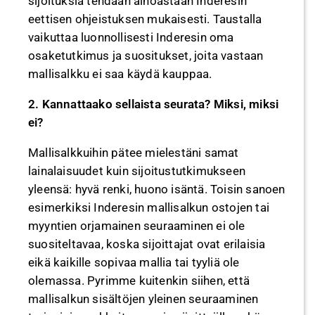
sijoituksia tehdään ainoastaan Inderesin
eettisen ohjeistuksen mukaisesti. Taustalla
vaikuttaa luonnollisesti Inderesin oma
osaketutkimus ja suositukset, joita vastaan
mallisalkku ei saa käydä kauppaa.
2. Kannattaako sellaista seurata? Miksi, miksi
ei?
Mallisalkkuihin pätee mielestäni samat
lainalaisuudet kuin sijoitustutkimukseen
yleensä: hyvä renki, huono isäntä. Toisin sanoen
esimerkiksi Inderesin mallisalkun ostojen tai
myyntien orjamainen seuraaminen ei ole
suositeltavaa, koska sijoittajat ovat erilaisia
eikä kaikille sopivaa mallia tai tyyliä ole
olemassa. Pyrimme kuitenkin siihen, että
mallisalkun sisältöjen yleinen seuraaminen