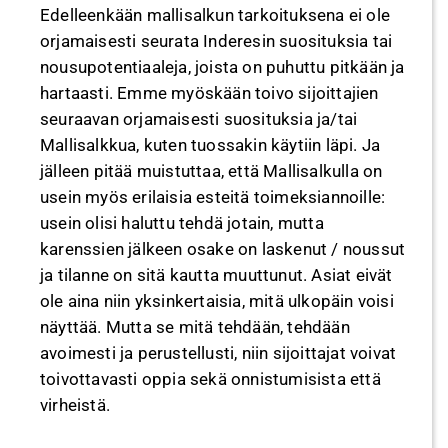
Edelleenkään mallisalkun tarkoituksena ei ole
orjamaisesti seurata Inderesin suosituksia tai
nousupotentiaaleja, joista on puhuttu pitkään ja
hartaasti. Emme myöskään toivo sijoittajien
seuraavan orjamaisesti suosituksia ja/tai
Mallisalkkua, kuten tuossakin käytiin läpi. Ja
jälleen pitää muistuttaa, että Mallisalkulla on
usein myös erilaisia esteitä toimeksiannoille:
usein olisi haluttu tehdä jotain, mutta
karenssien jälkeen osake on laskenut / noussut
ja tilanne on sitä kautta muuttunut. Asiat eivät
ole aina niin yksinkertaisia, mitä ulkopäin voisi
näyttää. Mutta se mitä tehdään, tehdään
avoimesti ja perustellusti, niin sijoittajat voivat
toivottavasti oppia sekä onnistumisista että
virheistä.