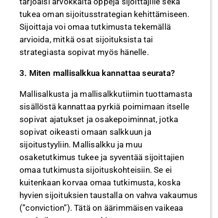
tarjoaisi arvokkaita oppeja sijoittajille sekä
tukea oman sijoitusstrategian kehittämiseen.
Sijoittaja voi omaa tutkimusta tekemällä
arvioida, mitkä osat sijoituksista tai
strategiasta sopivat myös hänelle.
3. Miten mallisalkkua kannattaa seurata?
Mallisalkusta ja mallisalkkutiimin tuottamasta
sisällöstä kannattaa pyrkiä poimimaan itselle
sopivat ajatukset ja osakepoiminnat, jotka
sopivat oikeasti omaan salkkuun ja
sijoitustyyliin. Mallisalkku ja muu
osaketutkimus tukee ja syventää sijoittajien
omaa tutkimusta sijoituskohteisiin. Se ei
kuitenkaan korvaa omaa tutkimusta, koska
hyvien sijoituksien taustalla on vahva vakaumus
(”conviction”). Tätä on äärimmäisen vaikeaa