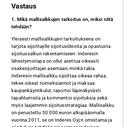
Vastaus
1. Mikä mallisalkkujen tarkoitus on, miksi niitä
tehdään?
Yleisesti mallisalkkujen tarkoituksena on
tarjota sijoittajille sijoitusideoita ja opastusta
sijoitussalkun rakentamiseen. Inderesin
lähestymistapa on ollut asettua oikeasti
osakesijoittajan asemaan, minkä takia
Inderesin mallisalkku sijoittaa oikeaa rahaa,
tekee oikeat toimeksiannot ja maksaa
kaupankäyntikulut, raportoi läpinäkyvästi
tapahtumista ja kommentoi sijoituksia sekä
myös laajemmin sijoitusstrategiaa. Mallisalkku
on perustettu 50 000 euron alkupääomalla
vuonna 2011, se on Inderes Oyj:n omistama ja