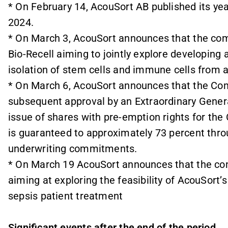
* On February 14, AcouSort AB published its ye
2024.
* On March 3, AcouSort announces that the comp
Bio-Recell aiming to jointly explore developin
isolation of stem cells and immune cells from a
* On March 6, AcouSort announces that the Comp
subsequent approval by an Extraordinary General
issue of shares with pre-emption rights for th
is guaranteed to approximately 73 percent th
underwriting commitments.
* On March 19 AcouSort announces that the co
aiming at exploring the feasibility of AcouSor
sepsis patient treatment
Significant events after the end of the period