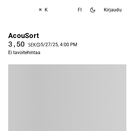
⌘ K
FI
Kirjaudu
AcouSort
3,50
5/27/25, 4:00 PM
SEK
Ei tavoitehintaa