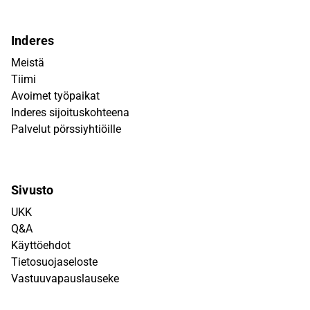
Inderes
Meistä
Tiimi
Avoimet työpaikat
Inderes sijoituskohteena
Palvelut pörssiyhtiöille
Sivusto
UKK
Q&A
Käyttöehdot
Tietosuojaseloste
Vastuuvapauslauseke