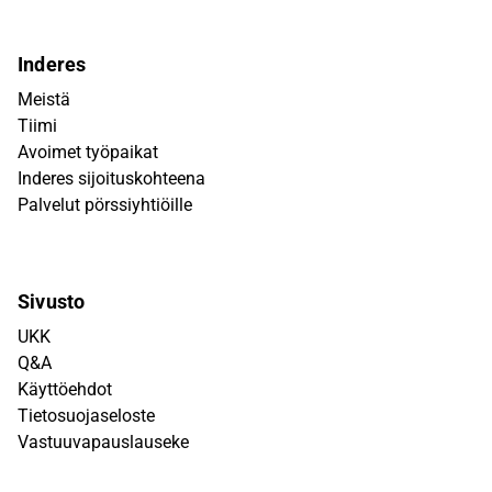
Inderes
Meistä
Tiimi
Avoimet työpaikat
Inderes sijoituskohteena
Palvelut pörssiyhtiöille
Sivusto
UKK
Q&A
Käyttöehdot
Tietosuojaseloste
Vastuuvapauslauseke