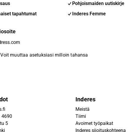
saus
Pohjoismaiden uutiskirje
aiset tapahtumat
Inderes Femme
iosoite
Voit muuttaa asetuksiasi milloin tahansa
dot
Inderes
.fi
Meistä
9 4690
Tiimi
tu 5
Avoimet työpaikat
nki
Inderes sijoituskohteena