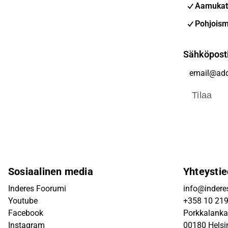
Aamukat
Pohjoism
Sähköpost
Tilaa
Sosiaalinen media
Yhteystie
Inderes Foorumi
info@inderes
Youtube
+358 10 21
Facebook
Porkkalanka
Instagram
00180 Helsi