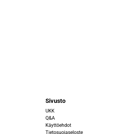
Sivusto
UKK
Q&A
Käyttöehdot
Tietosuojaseloste