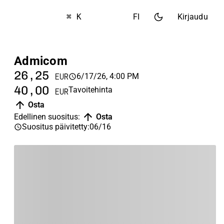
⌘ K
FI
Kirjaudu
Admicom
26,25
6/17/26, 4:00 PM
EUR
40,00
Tavoitehinta
EUR
Osta
Edellinen suositus
:
Osta
Suositus päivitetty
:
06/16