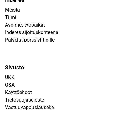
Meistä
Tiimi
Avoimet työpaikat
Inderes sijoituskohteena
Palvelut pörssiyhtiöille
Sivusto
UKK
Q&A
Käyttöehdot
Tietosuojaseloste
Vastuuvapauslauseke