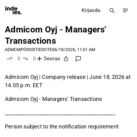
Kirjaudu
Admicom Oyj - Managers'
Transactions
ADMCM
PÖRSSITIEDOTE
06/18/2026, 11:01 AM
0
0
Seuraa
tykkää
ei tykkää
Admicom Oyj | Company release | June 18, 2026 at
14.05 p.m. EET
Admicom Oyj - Managers' Transactions
____________________________________________
Person subject to the notification requirement