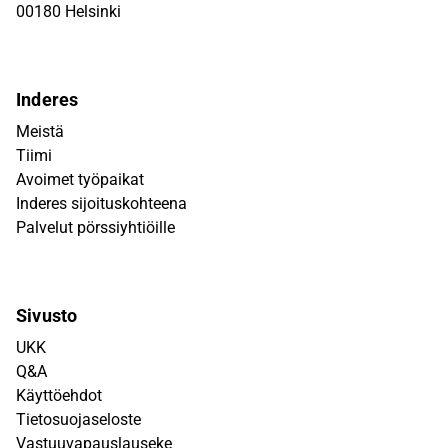
00180 Helsinki
Inderes
Meistä
Tiimi
Avoimet työpaikat
Inderes sijoituskohteena
Palvelut pörssiyhtiöille
Sivusto
UKK
Q&A
Käyttöehdot
Tietosuojaseloste
Vastuuvapauslauseke