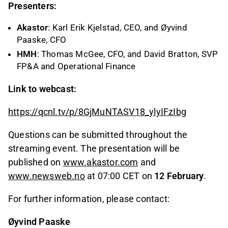
Presenters:
Akastor
: Karl Erik Kjelstad, CEO, and Øyvind
Paaske, CFO
HMH
: Thomas McGee, CFO, and David Bratton, SVP
FP&A and Operational Finance
Link to webcast:
https://qcnl.tv/p/8GjMuNTASV18_ylyIFzIbg
Questions can be submitted throughout the
streaming event. The presentation will be
published on
www.akastor.com
and
www.newsweb.no
at 07:00 CET on
12 February
.
For further information, please contact:
Øyvind Paaske