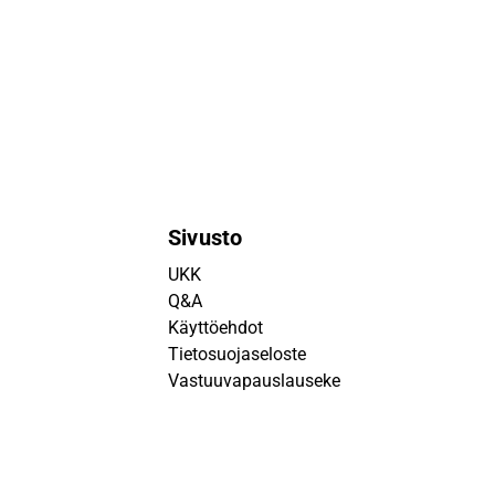
Sivusto
UKK
Q&A
Käyttöehdot
Tietosuojaseloste
Vastuuvapauslauseke