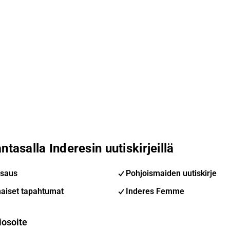
ntasalla Inderesin uutiskirjeillä
saus
Pohjoismaiden uutiskirje
aiset tapahtumat
Inderes Femme
iosoite