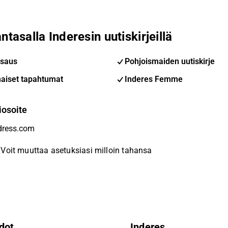
ntasalla Inderesin uutiskirjeillä
saus
Pohjoismaiden uutiskirje
aiset tapahtumat
Inderes Femme
iosoite
Voit muuttaa asetuksiasi milloin tahansa
dot
Inderes