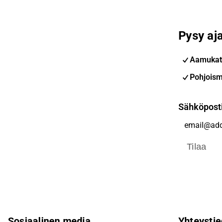
Pysy aja
Aamukat
Pohjoism
Sähköpost
Tilaa
Sosiaalinen media
Yhteystie