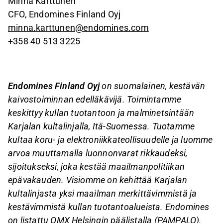
Minna Karttunen
CFO, Endomines Finland Oyj
minna.karttunen@endomines.com
+358 40 513 3225
Endomines Finland Oyj
on suomalainen, kestävän
kaivostoiminnan edelläkävijä. Toimintamme
keskittyy kullan tuotantoon ja malminetsintään
Karjalan kultalinjalla, Itä-Suomessa. Tuotamme
kultaa koru- ja elektroniikkateollisuudelle ja luomme
arvoa muuttamalla luonnonvarat rikkaudeksi,
sijoitukseksi, joka kestää maailmanpolitiikan
epävakauden. Visiomme on kehittää Karjalan
kultalinjasta yksi maailman merkittävimmistä ja
kestävimmistä kullan tuotantoalueista. Endomines
on listattu OMX Helsingin päälistalla (PAMPALO).