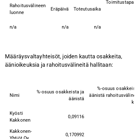
Toimitustapa (
Rahoitusvälineen
Eräpäivä
Toteutusaika
luonne
n/a
n/a
n/a
Määräysvaltayhteisöt, joiden kautta osakkeita,
äänioikeuksia ja rahoitusvälineitä hallitaan:
%-osuus osakkeista
%-osuus osakkeista ja
Nimi
äänistä rahoitusvälinei
äänistä
kau
Kyösti 
0,09116
Kakkonen
Kakkonen-
0,170992
Yhtiöt Oy