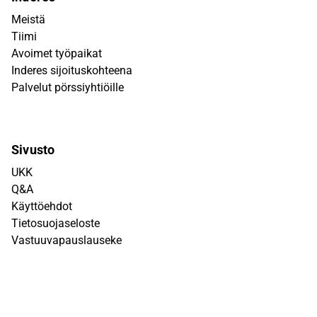
Meistä
Tiimi
Avoimet työpaikat
Inderes sijoituskohteena
Palvelut pörssiyhtiöille
Sivusto
UKK
Q&A
Käyttöehdot
Tietosuojaseloste
Vastuuvapauslauseke