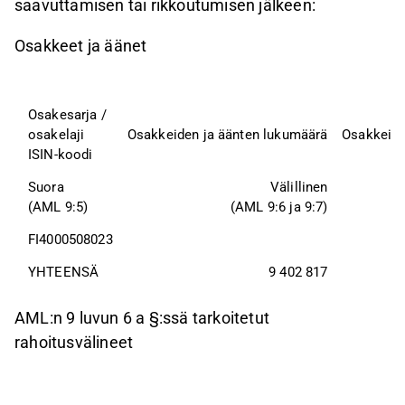
saavuttamisen tai rikkoutumisen jälkeen:
Osakkeet ja äänet
Osakesarja / 
osakelaji
Osakkeiden ja äänten lukumäärä
Osakkeide
ISIN-koodi
Suora
Välillinen
(AML 9:5)
(AML 9:6 ja 9:7)
FI4000508023
YHTEENSÄ
9 402 817
AML:n 9 luvun 6 a §:ssä tarkoitetut
rahoitusvälineet