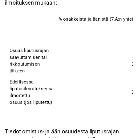
ilmoituksen mukaan:
% osakkeista ja äänistä (7.A:n yhteis
Osuus liputusrajan
saavuttamisen tai 
rikkoutumisen
24
jälkeen
Edellisessä 
liputusilmoituksessa
25
ilmoitettu
osuus (jos liputettu)
Tiedot omistus- ja ääniosuudesta liputusrajan