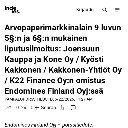
Kirjaudu
Arvopaperimarkkinalain 9 luvun
5§:n ja 6§:n mukainen
liputusilmoitus: Joensuun
Kauppa ja Kone Oy / Kyösti
Kakkonen / Kakkonen-Yhtiöt Oy
/ K22 Finance Oy:n omistus
Endomines Finland Oyj:ssä
PAMPALO
PÖRSSITIEDOTE
05/22/2026, 11:27 AM
0
0
Seuraa
tykkää
ei tykkää
Endomines Finland Oyj – pörssitiedote,