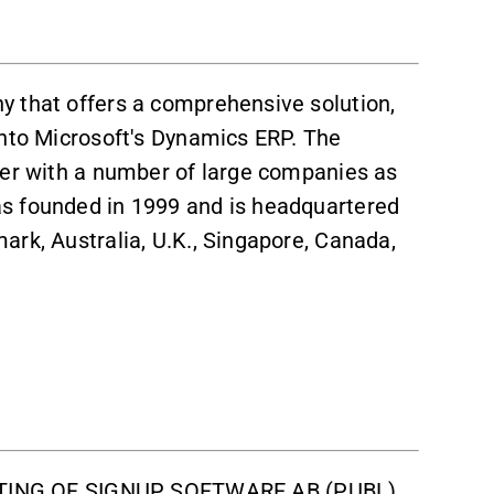
y that offers a comprehensive solution,
into Microsoft's Dynamics ERP. The
yer with a number of large companies as
s founded in 1999 and is headquartered
ark, Australia, U.K., Singapore, Canada,
ING OF SIGNUP SOFTWARE AB (PUBL)