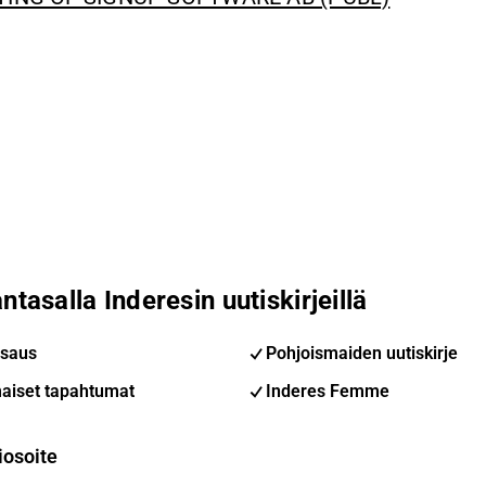
ntasalla Inderesin uutiskirjeillä
saus
Pohjoismaiden uutiskirje
aiset tapahtumat
Inderes Femme
iosoite