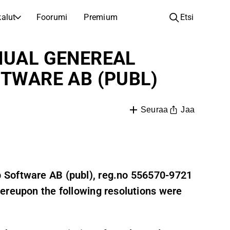
alut
Foorumi
Premium
Etsi
YHTIÖT
OPI SIJOITTAMISESTA
NUAL GENEREAL
Yhtiöt
Analyysikoulu
TWARE AB (PUBL)
Opi lukemaan ja ymmärtämään osakeanalyysiä
Selaa ja suodata listattujen yhtiöiden listaa
Löydä osakkeita
Sijoituskoulu
Inspiraatiota seuraavaan sijoitukseesi
Oppaita ja oppitunteja sijoitusosaamisen kasvattamiseen
Jaa
Seuraa
Listautumiset
Salkunhaltijat
Uudet listautumiset ja tulevat pörssiannit
Sijoitustietoa jokaiselle tasolle, ensiaskeleista edistyneisiin salkkustrategioihin.
Yhtiökokouskutsut
 Software AB (publ), reg.no 556570-9721
Yhtiökokousten päivämäärät ja osakkeenomistajatiedot
ereupon the following resolutions were