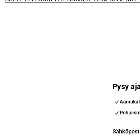
Pysy aja
Aamukat
Pohjoism
Sähköpost