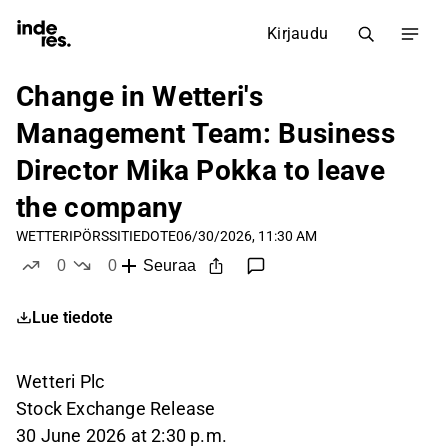
Kirjaudu
Change in Wetteri's
Management Team: Business
Director Mika Pokka to leave
the company
WETTERI
PÖRSSITIEDOTE
06/30/2026, 11:30 AM
0
0
Seuraa
tykkää
ei tykkää
Lue tiedote
Wetteri Plc
Stock Exchange Release
30 June 2026 at 2:30 p.m.