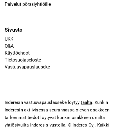
Palvelut pörssiyhtiöille
Sivusto
UKK
Q&A
Käyttöehdot
Tietosuojaseloste
Vastuuvapauslauseke
Inderesin vastuuvapauslauseke löytyy
täältä
. Kunkin
Inderesin aktiivisessa seurannassa olevan osakkeen
tarkemmat tiedot löytyvät kunkin osakkeen omilta
yhtiösivuilta Inderes-sivustolla.
© Inderes Oyj. Kaikki