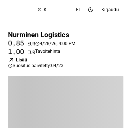
⌘ K
FI
Kirjaudu
Nurminen Logistics
0,85
4/28/26, 4:00 PM
EUR
1,00
Tavoitehinta
EUR
Lisää
Suositus päivitetty
:
04/23