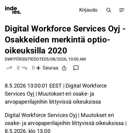
Kirjaudu
Digital Workforce Services Oyj -
Osakkeiden merkintä optio-
oikeuksilla 2020
DWF
PÖRSSITIEDOTE
05/08/2026, 10:00 AM
0
0
Seuraa
tykkää
ei tykkää
8.5.2026 13:00:01 EEST | Digital Workforce
Services Oyj | Muutokset eri osake- ja
arvopaperilajeihin liittyvissä oikeuksissa
Digital Workforce Services Oyj | Muutokset eri
osake- ja arvopaperilajeihin liittyvissä oikeuksissa |
8.5.2026, klo 13.00