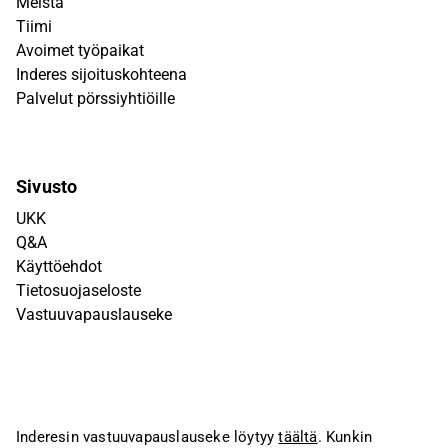
Meistä
Tiimi
Avoimet työpaikat
Inderes sijoituskohteena
Palvelut pörssiyhtiöille
Sivusto
UKK
Q&A
Käyttöehdot
Tietosuojaseloste
Vastuuvapauslauseke
Inderesin vastuuvapauslauseke löytyy
täältä
. Kunkin