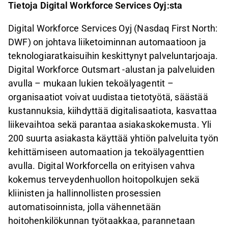
Tietoja Digital Workforce Services Oyj:sta
Digital Workforce Services Oyj (Nasdaq First North:
DWF) on johtava liiketoiminnan automaatioon ja
teknologiaratkaisuihin keskittynyt palveluntarjoaja.
Digital Workforce Outsmart -alustan ja palveluiden
avulla – mukaan lukien tekoälyagentit –
organisaatiot voivat uudistaa tietotyötä, säästää
kustannuksia, kiihdyttää digitalisaatiota, kasvattaa
liikevaihtoa sekä parantaa asiakaskokemusta. Yli
200 suurta asiakasta käyttää yhtiön palveluita työn
kehittämiseen automaation ja tekoälyagenttien
avulla. Digital Workforcella on erityisen vahva
kokemus terveydenhuollon hoitopolkujen sekä
kliinisten ja hallinnollisten prosessien
automatisoinnista, jolla vähennetään
hoitohenkilökunnan työtaakkaa, parannetaan