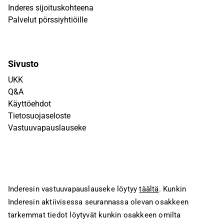
Inderes sijoituskohteena
Palvelut pörssiyhtiöille
Sivusto
UKK
Q&A
Käyttöehdot
Tietosuojaseloste
Vastuuvapauslauseke
Inderesin vastuuvapauslauseke löytyy
täältä
. Kunkin
Inderesin aktiivisessa seurannassa olevan osakkeen
tarkemmat tiedot löytyvät kunkin osakkeen omilta