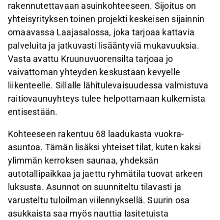
rakennutettavaan asuinkohteeseen. Sijoitus on
yhteisyrityksen toinen projekti keskeisen sijainnin
omaavassa Laajasalossa, joka tarjoaa kattavia
palveluita ja jatkuvasti lisääntyviä mukavuuksia.
Vasta avattu Kruunuvuorensilta tarjoaa jo
vaivattoman yhteyden keskustaan kevyelle
liikenteelle. Sillalle lähitulevaisuudessa valmistuva
raitiovaunuyhteys tulee helpottamaan kulkemista
entisestään.
Kohteeseen rakentuu 68 laadukasta vuokra-
asuntoa. Tämän lisäksi yhteiset tilat, kuten kaksi
ylimmän kerroksen saunaa, yhdeksän
autotallipaikkaa ja jaettu ryhmätila tuovat arkeen
luksusta. Asunnot on suunniteltu tilavasti ja
varusteltu tuloilman viilennyksellä. Suurin osa
asukkaista saa myös nauttia lasitetuista