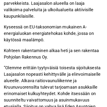
parvekkeista. Laajasalon alueella on laaja
valikoima palveluita ja ulkoilualueita aktiivisille
kaupunkilaisille.
Kyseessä on EU-taksonomian mukainen A-
energialuokan energiatehokas kohde, jossa on
käytössä maalämpö.
Kohteen rakentaminen alkaa heti ja sen rakentaa
Pohjolan Rakennus Oy.
”Olemme erittäin tyytyväisiä toisesta sijoituksesta
Laajasalon nopeasti kehittyvälle ja elinvoimaiselle
alueelle. Alkava raitiovaunuliikenne ja
Kruunuvuorensilta tulevat tarjoamaan asukkaille
erinomaiset kulkuyhteydet. Kohde itsessään on
suunniteltu vaivattomuus ja asuinmukavuus
etusijalla. Sijoitus on vahva lisä Eden Asuntojen