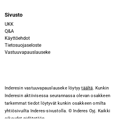
Sivusto
UKK
Q&A
Käyttöehdot
Tietosuojaseloste
Vastuuvapauslauseke
Inderesin vastuuvapauslauseke löytyy
täältä
. Kunkin
Inderesin aktiivisessa seurannassa olevan osakkeen
tarkemmat tiedot löytyvät kunkin osakkeen omilta
yhtiösivuilta Inderes-sivustolla.
© Inderes Oyj. Kaikki
oikeudet pidätetään.