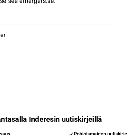
ase see emergers.se.
er
ntasalla Inderesin uutiskirjeillä
saus
Pohjoismaiden uutiskirje