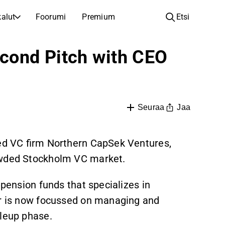
alut
Foorumi
Premium
Etsi
YHTIÖT
OPI SIJOITTAMISESTA
cond Pitch with CEO
Yhtiöt
Analyysikoulu
Opi lukemaan ja ymmärtämään osakeanalyysiä
Selaa ja suodata listattujen yhtiöiden listaa
Löydä osakkeita
Sijoituskoulu
Inspiraatiota seuraavaan sijoitukseesi
Oppaita ja oppitunteja sijoitusosaamisen kasvattamiseen
Jaa
Seuraa
Listautumiset
Salkunhaltijat
Uudet listautumiset ja tulevat pörssiannit
Sijoitustietoa jokaiselle tasolle, ensiaskeleista edistyneisiin salkkustrategioihin.
ted VC firm Northern CapSek Ventures,
rowded Stockholm VC market.
Yhtiökokouskutsut
Yhtiökokousten päivämäärät ja osakkeenomistajatiedot
 pension funds that specializes in
er is now focussed on managing and
aleup phase.