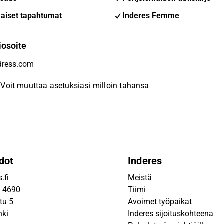
aiset tapahtumat
Inderes Femme
iosoite
Voit muuttaa asetuksiasi milloin tahansa
dot
Inderes
.fi
Meistä
9 4690
Tiimi
tu 5
Avoimet työpaikat
nki
Inderes sijoituskohteena