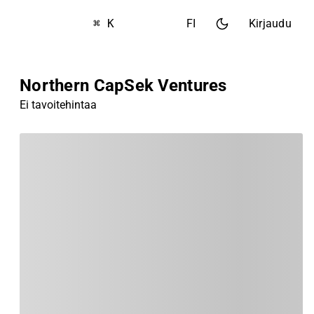
⌘ K
FI
Kirjaudu
Northern CapSek Ventures
Ei tavoitehintaa