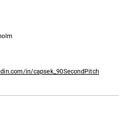
kholm
edin.com/in/capsek_90SecondPitch