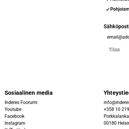
Pohjoism
Sähköpost
Tilaa
Sosiaalinen media
Yhteystie
Inderes Foorumi
info@inderes
Youtube
+358 10 21
Facebook
Porkkalanka
Instagram
00180 Helsi