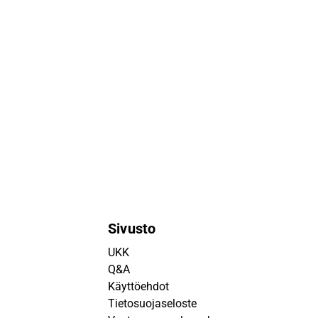
Sivusto
UKK
Q&A
Käyttöehdot
Tietosuojaseloste