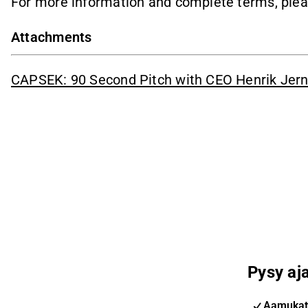
For more information and complete terms, ple
Attachments
CAPSEK: 90 Second Pitch with CEO Henrik Jern
Pysy aja
Aamukat