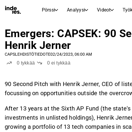
Pörssi
Analyysi
Videot
Työk
OSAKEMARKKINAT
OSAKETUTKIMUS
inderesTV
Osakevertailu
Emergers: CAPSEK: 90 Se
Pörssi
Analyysi
Vertaa tunnuslukuja ja kehitystä useiden osakkeiden välillä
Videokeskus osaketutkimukselle, analyysille ja asiantuntijakommenteille
Henrik Jerner
Asiantuntijoiden osakeanalyysi ja suositukset
Reaaliaikaiset kurssit, indeksit ja markkinakehitys
Transkriptit
Tuloskausi
CAPS
LEHDISTÖTIEDOTE
02/24/2023, 06:00 AM
Aamukatsaus
Artikkelit
Tulosjulkistusten ja sijoittajatapaamisten tekstimuotoiset tallenteet
Vertaile EPS-ennusteita toteutuneisiin tuloksiin
0
tykkää
0
ei tykkää
Uutiset, näkemykset ja markkinakommentit
Päivittäinen markkinakatsaus ja yön tärkeimmät tapahtumat
Sisäpiirin kaupat
Pörssikalenteri
Mallisalkku
Seuraa yhtiöiden sisäpiiriläisten osto- ja myyntitoimintaa
Inderesin mallisalkku
Tulevat tulokset, listautumiset ja yritystapahtumat
90 Second Pitch with Henrik Jerner, CEO of lis
Virtuaalinen analyytikkochat
focussing on opportunities outside the overc
Osinkokalenteri
Femme
Esitä kysymyksiä ja saa tekoälypohjaisia sijoitusnäkemyksiä
Tulevat ja menneet osingot
Rohkeutta ja itseluottamusta sijoittamiseen
Korkoa korolle -laskuri
After 13 years at the Sixth AP Fund (the state's
Laske, miten säästösi kasvavat korkoa korolle -ilmiön ansiosta.
investments in unlisted holdings), Henrik Jern
growing a portfolio of 13 tech companies in sc