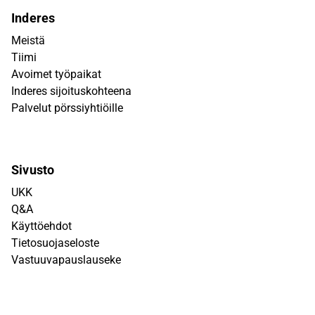
Inderes
Meistä
Tiimi
Avoimet työpaikat
Inderes sijoituskohteena
Palvelut pörssiyhtiöille
Sivusto
UKK
Q&A
Käyttöehdot
Tietosuojaseloste
Vastuuvapauslauseke