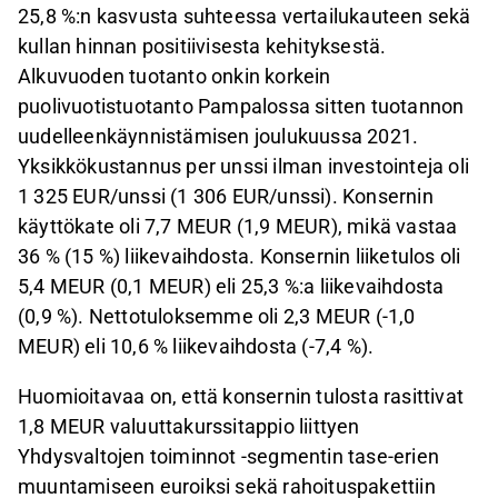
25,8 %:n kasvusta suhteessa vertailukauteen sekä
kullan hinnan positiivisesta kehityksestä.
Alkuvuoden tuotanto onkin korkein
puolivuotistuotanto Pampalossa sitten tuotannon
uudelleenkäynnistämisen joulukuussa 2021.
Yksikkökustannus per unssi ilman investointeja oli
1 325 EUR/unssi (1 306 EUR/unssi). Konsernin
käyttökate oli 7,7 MEUR (1,9 MEUR), mikä vastaa
36 % (15 %) liikevaihdosta. Konsernin liiketulos oli
5,4 MEUR (0,1 MEUR) eli 25,3 %:a liikevaihdosta
(0,9 %). Nettotuloksemme oli 2,3 MEUR (-1,0
MEUR) eli 10,6 % liikevaihdosta (-7,4 %).
Huomioitavaa on, että konsernin tulosta rasittivat
1,8 MEUR valuuttakurssitappio liittyen
Yhdysvaltojen toiminnot -segmentin tase-erien
muuntamiseen euroiksi sekä rahoituspakettiin