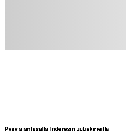
Pysy ajantasalla Inderesin uutiskirjeillä