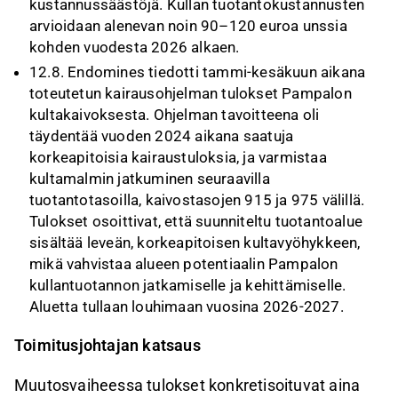
kustannussäästöjä. Kullan tuotantokustannusten
arvioidaan alenevan noin 90–120 euroa unssia
kohden vuodesta 2026 alkaen.
12.8. Endomines tiedotti tammi-kesäkuun aikana
toteutetun kairausohjelman tulokset Pampalon
kultakaivoksesta. Ohjelman tavoitteena oli
täydentää vuoden 2024 aikana saatuja
korkeapitoisia kairaustuloksia, ja varmistaa
kultamalmin jatkuminen seuraavilla
tuotantotasoilla, kaivostasojen 915 ja 975 välillä.
Tulokset osoittivat, että suunniteltu tuotantoalue
sisältää leveän, korkeapitoisen kultavyöhykkeen,
mikä vahvistaa alueen potentiaalin Pampalon
kullantuotannon jatkamiselle ja kehittämiselle.
Aluetta tullaan louhimaan vuosina 2026-2027.
Toimitusjohtajan katsaus
Muutosvaiheessa tulokset konkretisoituvat aina