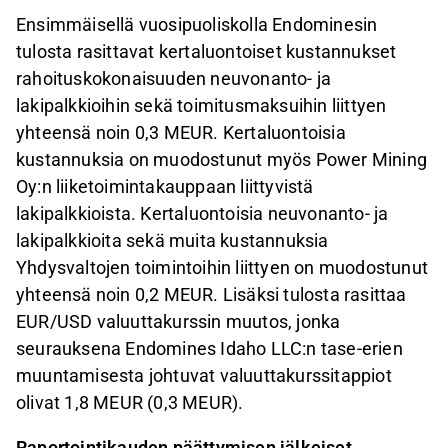
Ensimmäisellä vuosipuoliskolla Endominesin
tulosta rasittavat kertaluontoiset kustannukset
rahoituskokonaisuuden neuvonanto- ja
lakipalkkioihin sekä toimitusmaksuihin liittyen
yhteensä noin 0,3 MEUR. Kertaluontoisia
kustannuksia on muodostunut myös Power Mining
Oy:n liiketoimintakauppaan liittyvistä
lakipalkkioista. Kertaluontoisia neuvonanto- ja
lakipalkkioita sekä muita kustannuksia
Yhdysvaltojen toimintoihin liittyen on muodostunut
yhteensä noin 0,2 MEUR. Lisäksi tulosta rasittaa
EUR/USD valuuttakurssin muutos, jonka
seurauksena Endomines Idaho LLC:n tase-erien
muuntamisesta johtuvat valuuttakurssitappiot
olivat 1,8 MEUR (0,3 MEUR).
Raportointikauden päättymisen jälkeiset