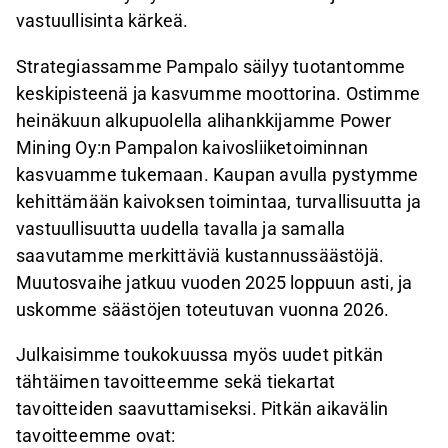
vastuullisinta kärkeä.
Strategiassamme Pampalo säilyy tuotantomme
keskipisteenä ja kasvumme moottorina. Ostimme
heinäkuun alkupuolella alihankkijamme Power
Mining Oy:n Pampalon kaivosliiketoiminnan
kasvuamme tukemaan. Kaupan avulla pystymme
kehittämään kaivoksen toimintaa, turvallisuutta ja
vastuullisuutta uudella tavalla ja samalla
saavutamme merkittäviä kustannussäästöjä.
Muutosvaihe jatkuu vuoden 2025 loppuun asti, ja
uskomme säästöjen toteutuvan vuonna 2026.
Julkaisimme toukokuussa myös uudet pitkän
tähtäimen tavoitteemme sekä tiekartat
tavoitteiden saavuttamiseksi. Pitkän aikavälin
tavoitteemme ovat: