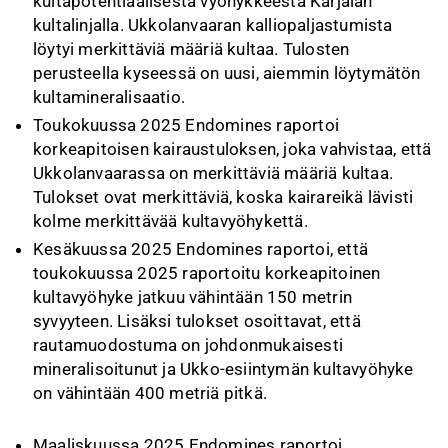
kultapotentiaalisesta vyöhykkeestä Karjalan
kultalinjalla. Ukkolanvaaran kalliopaljastumista
löytyi merkittäviä määriä kultaa. Tulosten
perusteella kyseessä on uusi, aiemmin löytymätön
kultamineralisaatio.
Toukokuussa 2025 Endomines raportoi
korkeapitoisen kairaustuloksen, joka vahvistaa, että
Ukkolanvaarassa on merkittäviä määriä kultaa.
Tulokset ovat merkittäviä, koska kairareikä lävisti
kolme merkittävää kultavyöhykettä.
Kesäkuussa 2025 Endomines raportoi, että
toukokuussa 2025 raportoitu korkeapitoinen
kultavyöhyke jatkuu vähintään 150 metrin
syvyyteen. Lisäksi tulokset osoittavat, että
rautamuodostuma on johdonmukaisesti
mineralisoitunut ja Ukko-esiintymän kultavyöhyke
on vähintään 400 metriä pitkä.
Maaliskuussa 2025 Endomines raportoi