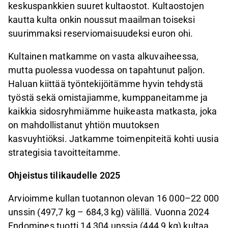
keskuspankkien suuret kultaostot. Kultaostojen
kautta kulta onkin noussut maailman toiseksi
suurimmaksi reserviomaisuudeksi euron ohi.
Kultainen matkamme on vasta alkuvaiheessa,
mutta puolessa vuodessa on tapahtunut paljon.
Haluan kiittää työntekijöitämme hyvin tehdystä
työstä sekä omistajiamme, kumppaneitamme ja
kaikkia sidosryhmiämme huikeasta matkasta, joka
on mahdollistanut yhtiön muutoksen
kasvuyhtiöksi. Jatkamme toimenpiteitä kohti uusia
strategisia tavoitteitamme.
Ohjeistus tilikaudelle 2025
Arvioimme kullan tuotannon olevan 16 000–22 000
unssin (497,7 kg – 684,3 kg) välillä. Vuonna 2024
Endomines tuotti 14 304 unssia (444,9 kg) kultaa.