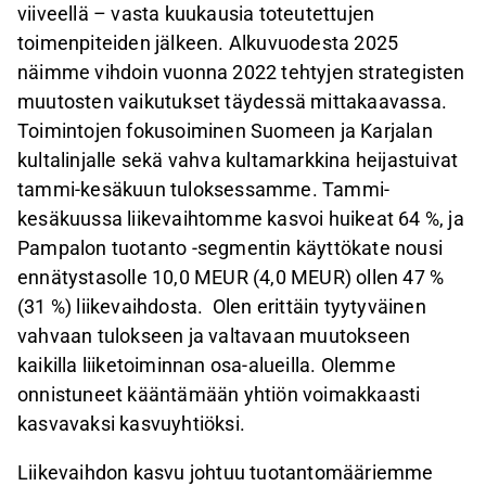
viiveellä – vasta kuukausia toteutettujen
toimenpiteiden jälkeen. Alkuvuodesta 2025
näimme vihdoin vuonna 2022 tehtyjen strategisten
muutosten vaikutukset täydessä mittakaavassa.
Toimintojen fokusoiminen Suomeen ja Karjalan
kultalinjalle sekä vahva kultamarkkina heijastuivat
tammi-kesäkuun tuloksessamme. Tammi-
kesäkuussa liikevaihtomme kasvoi huikeat 64 %, ja
Pampalon tuotanto -segmentin käyttökate nousi
ennätystasolle 10,0 MEUR (4,0 MEUR) ollen 47 %
(31 %) liikevaihdosta. Olen erittäin tyytyväinen
vahvaan tulokseen ja valtavaan muutokseen
kaikilla liiketoiminnan osa-alueilla. Olemme
onnistuneet kääntämään yhtiön voimakkaasti
kasvavaksi kasvuyhtiöksi.
Liikevaihdon kasvu johtuu tuotantomääriemme