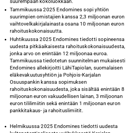
suurempaan kokoluokkaan.
Tammikuussa 2025 Endomines sopi yhtiön
suurimpien omistajien kanssa 2,3 miljoonan euron
vaihtovelkakirjalainasta osana 10 miljoonan euron
rahoituskokonaisuutta.
Huhtikuussa 2025 Endomines tiedotti sopineensa
uudesta pitkäaikaisesta rahoituskokonaisuudesta,
jonka arvo on enintään 12 miljoonaa euroa.
Tammikuussa tiedotetun suunnitelman mukaisesti
Endomines allekirjoitti LähiTapiolan, suomalaisen
eläkevakuutusyhtiön ja Pohjois-Karjalan
Osuuspankin kanssa sopimuksen
rahoituskokonaisuudesta, joka sisältää enintään 8
miljoonan euron vakuudellisen lainan, 3 miljoonan
euron tililimiitin sekä enintään 1 miljoonan euron
pankkitakaus- ja rahoituslimiitit.
Helmikuussa 2025 Endomines tiedotti uudesta