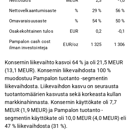
Nettotulos 
MEUR
2,3
-1,0
Nettovelkaantumisaste 
%
29 %
56 %
Omavaraisuusaste 
%
54 %
50 %
Osakekohtainen tulos 
EUR
0,2
-0,1
Pampalon cash cost 
EUR/oz
1 325
1 306
ilman investointeja 
Konsernin liikevaihto kasvoi 64 % ja oli 21,5 MEUR
(13,1 MEUR). Konsernin liikevaihdosta 100 %
muodostuu Pampalon tuotanto -segmentin
liikevaihdosta. Liikevaihdon kasvu on seurausta
tuotantomäärien kasvusta sekä korkeasta kullan
markkinahinnasta. Konsernin käyttökate oli 7,7
MEUR (1,9 MEUR) ja Pampalon tuotanto -
segmentin käyttökate oli 10,0 MEUR (4,0 MEUR) eli
47 % liikevaihdosta (31 %).