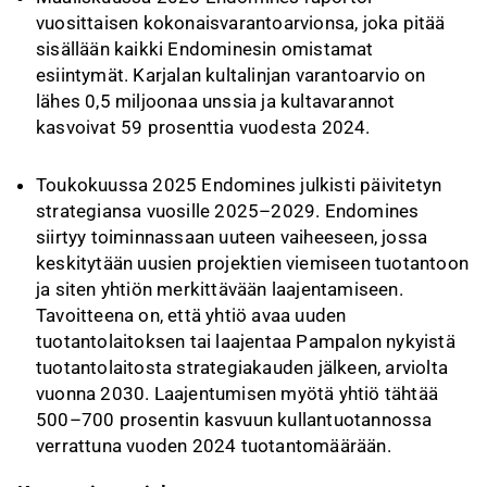
vuosittaisen kokonaisvarantoarvionsa, joka pitää
sisällään kaikki Endominesin omistamat
esiintymät. Karjalan kultalinjan varantoarvio on
lähes 0,5 miljoonaa unssia ja kultavarannot
kasvoivat 59 prosenttia vuodesta 2024.
Toukokuussa 2025 Endomines julkisti päivitetyn
strategiansa vuosille 2025–2029. Endomines
siirtyy toiminnassaan uuteen vaiheeseen, jossa
keskitytään uusien projektien viemiseen tuotantoon
ja siten yhtiön merkittävään laajentamiseen.
Tavoitteena on, että yhtiö avaa uuden
tuotantolaitoksen tai laajentaa Pampalon nykyistä
tuotantolaitosta strategiakauden jälkeen, arviolta
vuonna 2030. Laajentumisen myötä yhtiö tähtää
500–700 prosentin kasvuun kullantuotannossa
verrattuna vuoden 2024 tuotantomäärään.