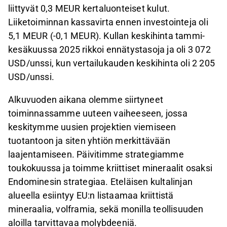
liittyvät 0,3 MEUR kertaluonteiset kulut.
Liiketoiminnan kassavirta ennen investointeja oli
5,1 MEUR (-0,1 MEUR). Kullan keskihinta tammi-
kesäkuussa 2025 rikkoi ennätystasoja ja oli 3 072
USD/unssi, kun vertailukauden keskihinta oli 2 205
USD/unssi.
Alkuvuoden aikana olemme siirtyneet
toiminnassamme uuteen vaiheeseen, jossa
keskitymme uusien projektien viemiseen
tuotantoon ja siten yhtiön merkittävään
laajentamiseen. Päivitimme strategiamme
toukokuussa ja toimme kriittiset mineraalit osaksi
Endominesin strategiaa. Eteläisen kultalinjan
alueella esiintyy EU:n listaamaa kriittistä
mineraalia, volframia, sekä monilla teollisuuden
aloilla tarvittavaa molybdeeniä.