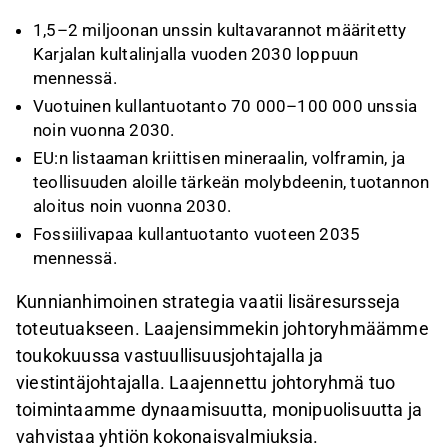
1,5–2 miljoonan unssin kultavarannot määritetty
Karjalan kultalinjalla vuoden 2030 loppuun
mennessä.
Vuotuinen kullantuotanto 70 000–100 000 unssia
noin vuonna 2030.
EU:n listaaman kriittisen mineraalin, volframin, ja
teollisuuden aloille tärkeän molybdeenin, tuotannon
aloitus noin vuonna 2030.
Fossiilivapaa kullantuotanto vuoteen 2035
mennessä.
Kunnianhimoinen strategia vaatii lisäresursseja
toteutuakseen. Laajensimmekin johtoryhmäämme
toukokuussa vastuullisuusjohtajalla ja
viestintäjohtajalla. Laajennettu johtoryhmä tuo
toimintaamme dynaamisuutta, monipuolisuutta ja
vahvistaa yhtiön kokonaisvalmiuksia.