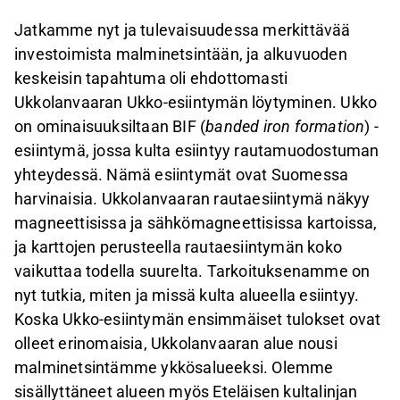
Jatkamme nyt ja tulevaisuudessa merkittävää
investoimista malminetsintään, ja alkuvuoden
keskeisin tapahtuma oli ehdottomasti
Ukkolanvaaran Ukko-esiintymän löytyminen. Ukko
on ominaisuuksiltaan BIF (
banded iron formation
) -
esiintymä, jossa kulta esiintyy rautamuodostuman
yhteydessä. Nämä esiintymät ovat Suomessa
harvinaisia. Ukkolanvaaran rautaesiintymä näkyy
magneettisissa ja sähkömagneettisissa kartoissa,
ja karttojen perusteella rautaesiintymän koko
vaikuttaa todella suurelta. Tarkoituksenamme on
nyt tutkia, miten ja missä kulta alueella esiintyy.
Koska Ukko-esiintymän ensimmäiset tulokset ovat
olleet erinomaisia, Ukkolanvaaran alue nousi
malminetsintämme ykkösalueeksi. Olemme
sisällyttäneet alueen myös Eteläisen kultalinjan