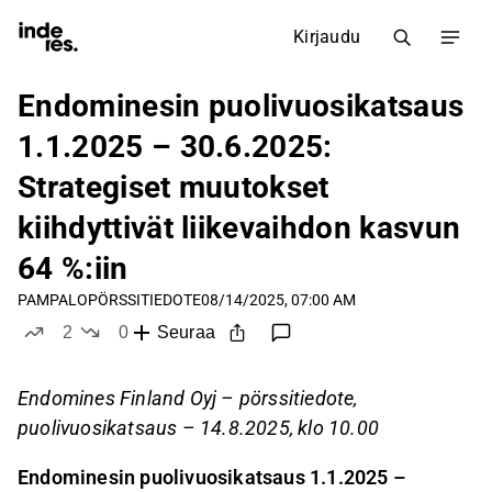
Kirjaudu
Endominesin puolivuosikatsaus
1.1.2025 – 30.6.2025:
Strategiset muutokset
kiihdyttivät liikevaihdon kasvun
64 %:iin
PAMPALO
PÖRSSITIEDOTE
08/14/2025, 07:00 AM
2
0
Seuraa
tykkää
ei tykkää
Endomines Finland Oyj – pörssitiedote,
puolivuosikatsaus – 14.8.2025, klo 10.00
Endominesin puolivuosikatsaus 1.1.2025 –