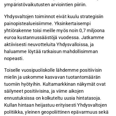
ympäristövaikutusten arviointien piiriin.
Yhdysvaltojen toiminnot eivät kuulu strategisiin
painopistealueisiimme. Yksinkertaisempi
yhtiörakenne toisi meille myös noin 0,7 miljoona
euroa kustannussäästöjä vuodessa. Jatkamme
aktiivisesti neuvotteluita Yhdysvalloissa, ja
haluamme löytää ratkaisun mahdollisimman
nopeasti.
Toiselle vuosipuoliskolle lähdemme positiivisin
mielin ja uskomme kasvavan tuotantomäärän
tuomiin hyötyihin. Kultamarkkinan näkymät ovat
säilyneet positiivisina, ja viime aikojen
ennustuksissa on kolkuteltu uusia hintatasoja.
Kullan hintaan heijastuu erityisesti Yhdysvaltojen
politiikka, yleinen geopoliittinen epävarmuus sekä