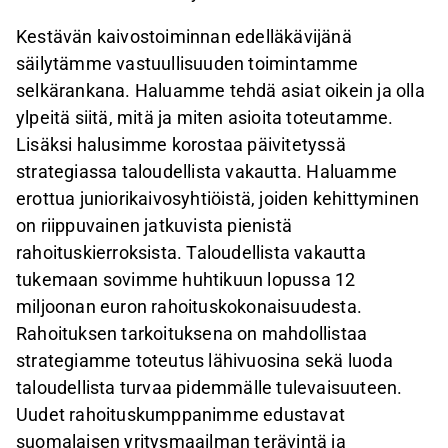
Kestävän kaivostoiminnan edelläkävijänä
säilytämme vastuullisuuden toimintamme
selkärankana. Haluamme tehdä asiat oikein ja olla
ylpeitä siitä, mitä ja miten asioita toteutamme.
Lisäksi halusimme korostaa päivitetyssä
strategiassa taloudellista vakautta. Haluamme
erottua juniorikaivosyhtiöistä, joiden kehittyminen
on riippuvainen jatkuvista pienistä
rahoituskierroksista. Taloudellista vakautta
tukemaan sovimme huhtikuun lopussa 12
miljoonan euron rahoituskokonaisuudesta.
Rahoituksen tarkoituksena on mahdollistaa
strategiamme toteutus lähivuosina sekä luoda
taloudellista turvaa pidemmälle tulevaisuuteen.
Uudet rahoituskumppanimme edustavat
suomalaisen yritysmaailman terävintä ja