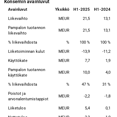
Konsernin avainluvut
Avainluvut
Yksikkö
H1-2025
H1-2024
F
Liikevaihto 
MEUR
21,5
13,1
Pampalon tuotannon 
MEUR
21,5
13,1
liikevaihto 
% liikevaihdosta 
%
100 %
100 %
Liiketoiminnan kulut 
MEUR
-13,9
-11,2
Käyttökate 
MEUR
7,7
1,9
Pampalon tuotannon 
MEUR
10,0
4,0
käyttökate 
% liikevaihdosta 
%
47 %
31 %
Poistot ja 
MEUR
-2,2
-1,8
arvonalentumistappiot 
Liiketulos 
MEUR
5,4
0,1