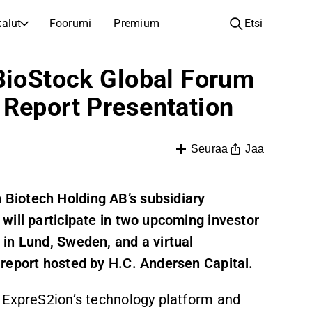
alut
Foorumi
Premium
Etsi
YHTIÖT
OPI SIJOITTAMISESTA
 BioStock Global Forum
Yhtiöt
Analyysikoulu
 Report Presentation
Opi lukemaan ja ymmärtämään osakeanalyysiä
Selaa ja suodata listattujen yhtiöiden listaa
Löydä osakkeita
Sijoituskoulu
Inspiraatiota seuraavaan sijoitukseesi
Oppaita ja oppitunteja sijoitusosaamisen kasvattamiseen
Jaa
Seuraa
Listautumiset
Salkunhaltijat
Uudet listautumiset ja tulevat pörssiannit
Sijoitustietoa jokaiselle tasolle, ensiaskeleista edistyneisiin salkkustrategioihin.
Biotech Holding AB’s subsidiary
will participate in two upcoming investor
Yhtiökokouskutsut
Yhtiökokousten päivämäärät ja osakkeenomistajatiedot
in Lund, Sweden, and a virtual
report hosted by H.C. Andersen Capital.
 ExpreS2ion’s technology platform and