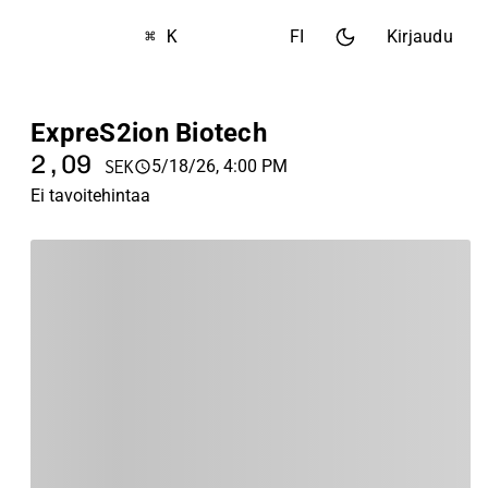
⌘ K
FI
Kirjaudu
ExpreS2ion Biotech
2,09
5/18/26, 4:00 PM
SEK
Ei tavoitehintaa