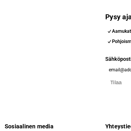
Pysy aja
Aamukat
Pohjoism
Sähköpost
Tilaa
Sosiaalinen media
Yhteystie