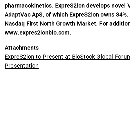
pharmacokinetics. ExpreS2ion develops novel V
AdaptVac ApS, of which ExpreS2ion owns 34%. E
Nasdaq First North Growth Market. For additiona
www.expres2ionbio.com.
Attachments
ExpreS2ion to Present at BioStock Global Foru
Presentation