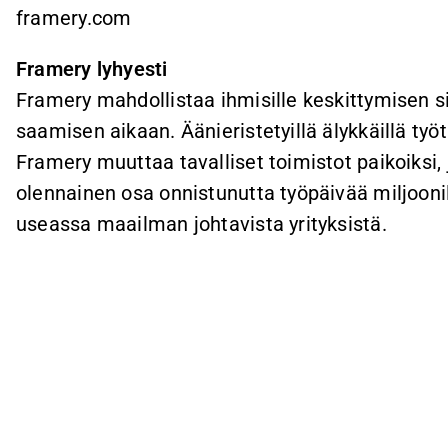
framery.com
Framery lyhyesti
Framery mahdollistaa ihmisille keskittymisen si
saamisen aikaan. Äänieristetyillä älykkäillä työt
Framery muuttaa tavalliset toimistot paikoiksi, 
olennainen osa onnistunutta työpäivää miljoonil
useassa maailman johtavista yrityksistä.