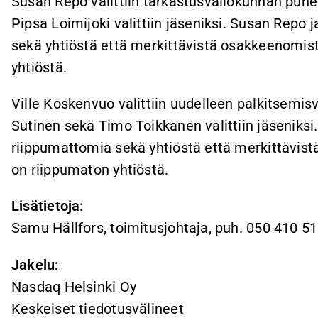
Susan Repo valittiin tarkastusvaliokunnan puhe
Pipsa Loimijoki valittiin jäseniksi. Susan Repo
sekä yhtiöstä että merkittävistä osakkeenomist
yhtiöstä.
Ville Koskenvuo valittiin uudelleen palkitsemi
Sutinen sekä Timo Toikkanen valittiin jäseniks
riippumattomia sekä yhtiöstä että merkittävist
on riippumaton yhtiöstä.
Lisätietoja:
Samu Hällfors, toimitusjohtaja, puh. 050 410 
Jakelu:
Nasdaq Helsinki Oy
Keskeiset tiedotusvälineet