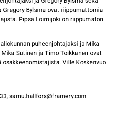
enjohtajaksi ja Gregory Bylsma sekä
 ja Gregory Bylsma ovat riippumattomia
ajista. Pipsa Loimijoki on riippumaton
svaliokunnan puheenjohtajaksi ja Mika
i. Mika Sutinen ja Timo Toikkanen ovat
ä osakkeenomistajista. Ville Koskenvuo
5133, samu.hallfors@framery.com