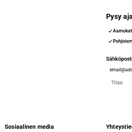
Pysy aja
Aamukat
Pohjoism
Sähköpost
Tilaa
Sosiaalinen media
Yhteystie