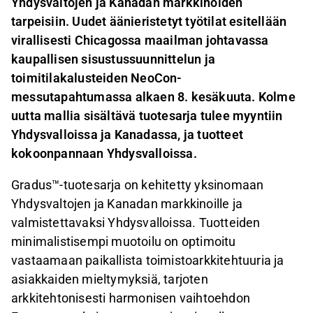
Yhdysvaltojen ja Kanadan markkinoiden
tarpeisiin. Uudet äänieristetyt työtilat esitellään
virallisesti Chicagossa maailman johtavassa
kaupallisen sisustussuunnittelun ja
toimitilakalusteiden NeoCon-
messutapahtumassa alkaen 8. kesäkuuta. Kolme
uutta mallia sisältävä tuotesarja tulee myyntiin
Yhdysvalloissa ja Kanadassa, ja tuotteet
kokoonpannaan Yhdysvalloissa.
Gradus™-tuotesarja on kehitetty yksinomaan
Yhdysvaltojen ja Kanadan markkinoille ja
valmistettavaksi Yhdysvalloissa. Tuotteiden
minimalistisempi muotoilu on optimoitu
vastaamaan paikallista toimistoarkkitehtuuria ja
asiakkaiden mieltymyksiä, tarjoten
arkkitehtonisesti harmonisen vaihtoehdon