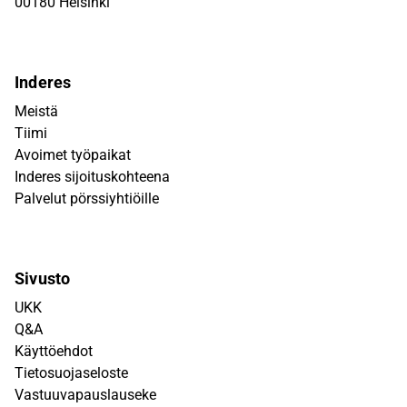
00180 Helsinki
Inderes
Meistä
Tiimi
Avoimet työpaikat
Inderes sijoituskohteena
Palvelut pörssiyhtiöille
Sivusto
UKK
Q&A
Käyttöehdot
Tietosuojaseloste
Vastuuvapauslauseke