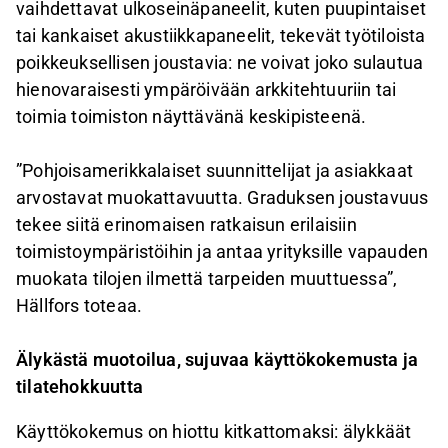
vaihdettavat ulkoseinäpaneelit, kuten puupintaiset
tai kankaiset akustiikkapaneelit, tekevät työtiloista
poikkeuksellisen joustavia: ne voivat joko sulautua
hienovaraisesti ympäröivään arkkitehtuuriin tai
toimia toimiston näyttävänä keskipisteenä.
”Pohjoisamerikkalaiset suunnittelijat ja asiakkaat
arvostavat muokattavuutta. Graduksen joustavuus
tekee siitä erinomaisen ratkaisun erilaisiin
toimistoympäristöihin ja antaa yrityksille vapauden
muokata tilojen ilmettä tarpeiden muuttuessa”,
Hällfors toteaa.
Älykästä muotoilua, sujuvaa käyttökokemusta ja
tilatehokkuutta
Käyttökokemus on hiottu kitkattomaksi: älykkäät