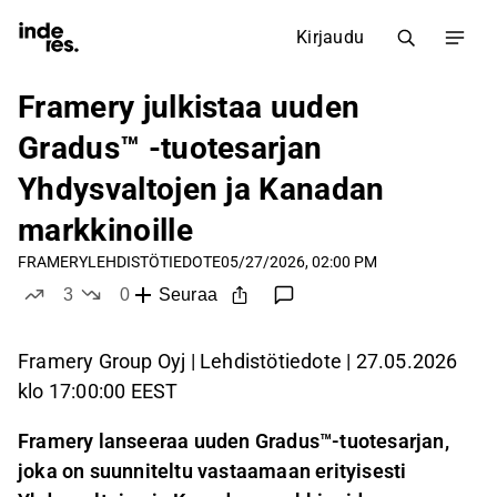
Kirjaudu
Framery julkistaa uuden
Gradus™ -tuotesarjan
Yhdysvaltojen ja Kanadan
markkinoille
FRAMERY
LEHDISTÖTIEDOTE
05/27/2026, 02:00 PM
3
0
Seuraa
tykkää
ei tykkää
Framery Group Oyj | Lehdistötiedote | 27.05.2026
klo 17:00:00 EEST
Framery lanseeraa uuden Gradus™-tuotesarjan,
joka on suunniteltu vastaamaan erityisesti