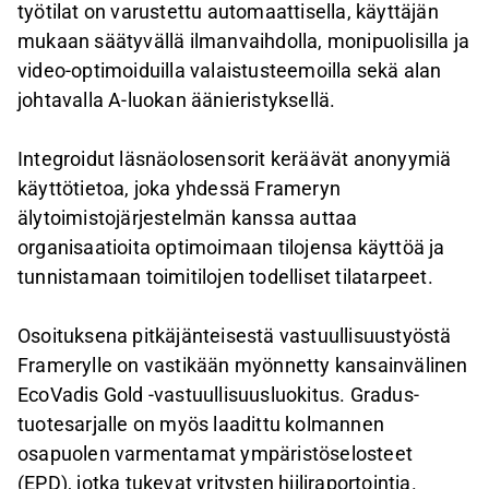
työtilat on varustettu automaattisella, käyttäjän
mukaan säätyvällä ilmanvaihdolla, monipuolisilla ja
video-optimoiduilla valaistusteemoilla sekä alan
johtavalla A-luokan äänieristyksellä.
Integroidut läsnäolosensorit keräävät anonyymiä
käyttötietoa, joka yhdessä Frameryn
älytoimistojärjestelmän kanssa auttaa
organisaatioita optimoimaan tilojensa käyttöä ja
tunnistamaan toimitilojen todelliset tilatarpeet.
Osoituksena pitkäjänteisestä vastuullisuustyöstä
Framerylle on vastikään myönnetty kansainvälinen
EcoVadis Gold -vastuullisuusluokitus. Gradus-
tuotesarjalle on myös laadittu kolmannen
osapuolen varmentamat ympäristöselosteet
(EPD), jotka tukevat yritysten hiiliraportointia.