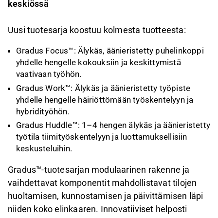
keskiössä
Uusi tuotesarja koostuu kolmesta tuotteesta:
Gradus Focus™: Älykäs, äänieristetty puhelinkoppi
yhdelle hengelle kokouksiin ja keskittymistä
vaativaan työhön.
Gradus Work™: Älykäs ja äänieristetty työpiste
yhdelle hengelle häiriöttömään työskentelyyn ja
hybridityöhön.
Gradus Huddle™: 1–4 hengen älykäs ja äänieristetty
työtila tiimityöskentelyyn ja luottamuksellisiin
keskusteluihin.
Gradus™-tuotesarjan modulaarinen rakenne ja
vaihdettavat komponentit mahdollistavat tilojen
huoltamisen, kunnostamisen ja päivittämisen läpi
niiden koko elinkaaren. Innovatiiviset helposti