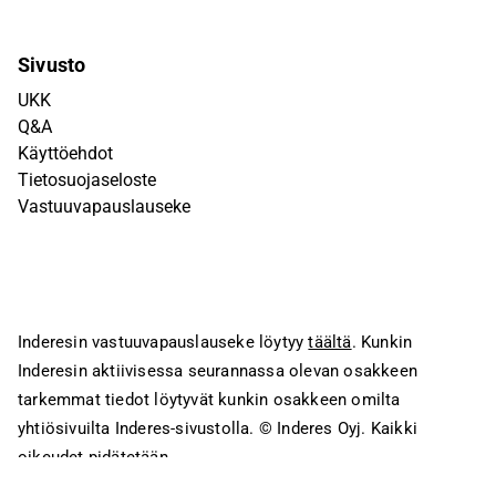
Sivusto
UKK
Q&A
Käyttöehdot
Tietosuojaseloste
Vastuuvapauslauseke
Inderesin vastuuvapauslauseke löytyy
täältä
. Kunkin
Inderesin aktiivisessa seurannassa olevan osakkeen
tarkemmat tiedot löytyvät kunkin osakkeen omilta
yhtiösivuilta Inderes-sivustolla.
© Inderes Oyj. Kaikki
oikeudet pidätetään.