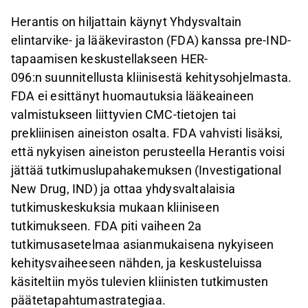
Herantis on hiljattain käynyt Yhdysvaltain
elintarvike- ja lääkeviraston (FDA) kanssa pre-IND-
tapaamisen keskustellakseen HER-
096:n suunnitellusta kliinisestä kehitysohjelmasta.
FDA ei esittänyt huomautuksia lääkeaineen
valmistukseen liittyvien CMC-tietojen tai
prekliinisen aineiston osalta. FDA vahvisti lisäksi,
että nykyisen aineiston perusteella Herantis voisi
jättää tutkimuslupahakemuksen (Investigational
New Drug, IND) ja ottaa yhdysvaltalaisia
tutkimuskeskuksia mukaan kliiniseen
tutkimukseen. FDA piti vaiheen 2a
tutkimusasetelmaa asianmukaisena nykyiseen
kehitysvaiheeseen nähden, ja keskusteluissa
käsiteltiin myös tulevien kliinisten tutkimusten
päätetapahtumastrategiaa.