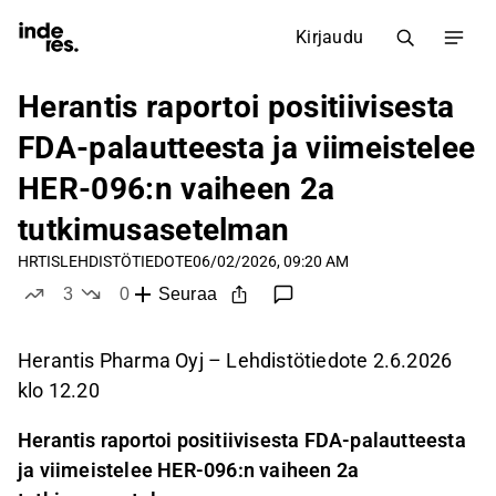
Kirjaudu
Herantis raportoi positiivisesta
FDA-palautteesta ja viimeistelee
HER-096:n vaiheen 2a
tutkimusasetelman
HRTIS
LEHDISTÖTIEDOTE
06/02/2026, 09:20 AM
3
0
Seuraa
tykkää
ei tykkää
Herantis Pharma Oyj – Lehdistötiedote 2.6.2026
klo 12.20
Herantis raportoi positiivisesta FDA-palautteesta
ja viimeistelee HER-096:n vaiheen 2a