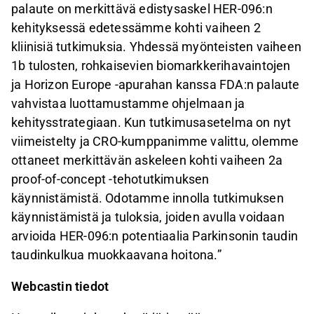
palaute on merkittävä edistysaskel HER-096:n
kehityksessä edetessämme kohti vaiheen 2
kliinisiä tutkimuksia. Yhdessä myönteisten vaiheen
1b tulosten, rohkaisevien biomarkkerihavaintojen
ja Horizon Europe -apurahan kanssa FDA:n palaute
vahvistaa luottamustamme ohjelmaan ja
kehitysstrategiaan. Kun tutkimusasetelma on nyt
viimeistelty ja CRO-kumppanimme valittu, olemme
ottaneet merkittävän askeleen kohti vaiheen 2a
proof-of-concept -tehotutkimuksen
käynnistämistä. Odotamme innolla tutkimuksen
käynnistämistä ja tuloksia, joiden avulla voidaan
arvioida HER-096:n potentiaalia Parkinsonin taudin
taudinkulkua muokkaavana hoitona.”
Webcastin tiedot