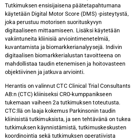
Tutkimuksen ensisijaisena päätetapahtumana
käytetään Digital Motor Score (DMS) -pisteytystä,
joka perustuu motorisen suorituskyvyn
digitaaliseen mittaamiseen. Lisäksi käytetään
vakiintuneita kliinisiä arviointimenetelmiä,
kuvantamista ja biomarkkerianalyysejä. Indivin
digitaalisen biomarkkerialustan tavoitteena on
mahdollistaa taudin etenemisen ja hoitovasteen
objektiivinen ja jatkuva arviointi.
Herantis on valinnut CTC Clinical Trial Consultants
AB:n (CTC) kliiniseksi CRO-kumppanikseen
tukemaan vaiheen 2a tutkimuksen toteutusta.
CTC:llä on laaja kokemus Parkinsonin taudin
kliinisistä tutkimuksista, ja sen tehtävänä on tukea
tutkimuksen käynnistämistä, tutkimuskeskusten
koordinointia sekä tutkimuksen operatiivista