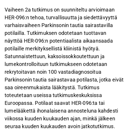
Vaiheen 2a tutkimus on suunniteltu arvioimaan
HER-096:n tehoa, turvallisuutta ja siedettävyyttä
varhaisvaiheen Parkinsonin tautia sairastavilla
potilailla. Tutkimuksen odotetaan tuottavan
näyttöä HER-096:n potentiaalista aikaansaada
potilaille merkityksellistä kliinistä hyötyä.
Satunnaistettuun, kaksoissokkoutettuun ja
lumekontrolloituun tutkimukseen odotetaan
rekrytoitavan noin 100 vastadiagnosoitua
Parkinsonin tautia sairastavaa potilasta, jotka eivät
saa oireenmukaista lääkitystä. Tutkimus
toteutetaan useissa tutkimuskeskuksissa
Euroopassa. Potilaat saavat HER-096:ta tai
lumelääkettä ihonalaisena annosteluna kahdesti
viikossa kuuden kuukauden ajan, minkä jälkeen
seuraa kuuden kuukauden avoin jatkotutkimus.