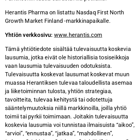
Herantis Pharma on listattu Nasdaq First North
Growth Market Finland -markkinapaikalle.
Yhtiön verkkosivu:
www.herantis.com
Tämä yhtiötiedote sisältää tulevaisuutta koskevia
lausumia, jotka eivät ole historiallisia tosiseikkoja
vaan lausumia tulevaisuuden odotuksista.
Tulevaisuutta koskevat lausumat koskevat muun
muassa Herantiksen tulevaa taloudellista asemaa
ja liiketoiminnan tulosta, yhtiön strategiaa,
tavoitteita, tulevaa kehitystä tai odotettuja
sääntelymuutoksia niillä markkinoilla, joilla yhtiö
toimii tai pyrkii toimimaan. Joitakin tulevaisuutta
koskevia lausumia voi tunnistaa ilmaisuista “aikoo”,
“arvioi”, “ennustaa”, “jatkaa”, “mahdollinen”,