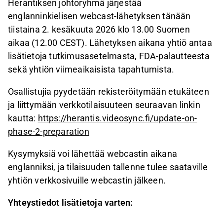
Herantiksen johtoryhmä järjestää
englanninkielisen webcast-lähetyksen tänään
tiistaina 2. kesäkuuta 2026 klo 13.00 Suomen
aikaa (12.00 CEST). Lähetyksen aikana yhtiö antaa
lisätietoja tutkimusasetelmasta, FDA-palautteesta
sekä yhtiön viimeaikaisista tapahtumista.
Osallistujia pyydetään rekisteröitymään etukäteen
ja liittymään verkkotilaisuuteen seuraavan linkin
kautta:
https://herantis.videosync.fi/update-on-
phase-2-preparation
Kysymyksiä voi lähettää webcastin aikana
englanniksi, ja tilaisuuden tallenne tulee saataville
yhtiön verkkosivuille webcastin jälkeen.
Yhteystiedot lisätietoja varten: