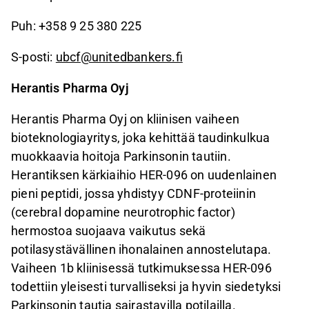
Puh: +358 9 25 380 225
S-posti:
ubcf@unitedbankers.fi
Herantis Pharma Oyj
Herantis Pharma Oyj on kliinisen vaiheen
bioteknologiayritys, joka kehittää taudinkulkua
muokkaavia hoitoja Parkinsonin tautiin.
Herantiksen kärkiaihio HER-096 on uudenlainen
pieni peptidi, jossa yhdistyy CDNF-proteiinin
(cerebral dopamine neurotrophic factor)
hermostoa suojaava vaikutus sekä
potilasystävällinen ihonalainen annostelutapa.
Vaiheen 1b kliinisessä tutkimuksessa HER-096
todettiin yleisesti turvalliseksi ja hyvin siedetyksi
Parkinsonin tautia sairastavilla potilailla.