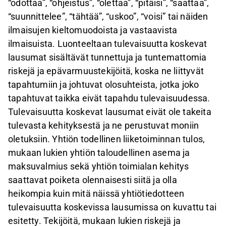
“odottaa”, “ohjeistus”, “olettaa”, “pitäisi”, “saattaa”,
“suunnittelee”, “tähtää”, “uskoo”, “voisi” tai näiden
ilmaisujen kieltomuodoista ja vastaavista
ilmaisuista. Luonteeltaan tulevaisuutta koskevat
lausumat sisältävät tunnettuja ja tuntemattomia
riskejä ja epävarmuustekijöitä, koska ne liittyvät
tapahtumiin ja johtuvat olosuhteista, jotka joko
tapahtuvat taikka eivät tapahdu tulevaisuudessa.
Tulevaisuutta koskevat lausumat eivät ole takeita
tulevasta kehityksestä ja ne perustuvat moniin
oletuksiin. Yhtiön todellinen liiketoiminnan tulos,
mukaan lukien yhtiön taloudellinen asema ja
maksuvalmius sekä yhtiön toimialan kehitys
saattavat poiketa olennaisesti siitä ja olla
heikompia kuin mitä näissä yhtiötiedotteen
tulevaisuutta koskevissa lausumissa on kuvattu tai
esitetty. Tekijöitä, mukaan lukien riskejä ja