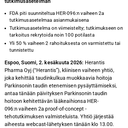
tutkimusasetelman
FDA piti suunniteltua HER-096:n vaiheen 2a
tutkimusasetelmaa asianmukaisena
Tutkimusasetelma on viimeistelty; tutkimukseen on
tarkoitus rekrytoida noin 100 potilasta
Yli 50 % vaiheen 2 rahoituksesta on varmistettu tai
tunnistettu
Espoo, Suomi, 2. kesäkuuta 2026:
Herantis
Pharma Oyj (“Herantis”), kliinisen vaiheen yhtiö,
joka kehittää taudinkulkua muokkaavia hoitoja
Parkinsonin taudin etenemisen pysäyttämiseksi,
antaa tänään päivityksen Parkinsonin taudin
hoitoon kehitettävän lääkeaihionsa HER-
096:n vaiheen 2a proof-of-concept -
tehotutkimuksen valmisteluista. Yhtiö järjestää
aiheesta webcast-lähetyksen tänään klo 13.00.