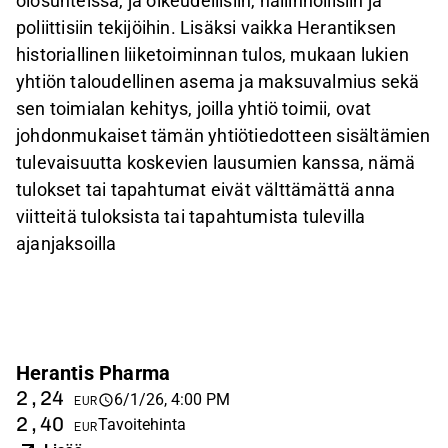
olosuhteissa, ja oikeudellisiin, hallinnollisiin ja
poliittisiin tekijöihin. Lisäksi vaikka Herantiksen
historiallinen liiketoiminnan tulos, mukaan lukien
yhtiön taloudellinen asema ja maksuvalmius sekä
sen toimialan kehitys, joilla yhtiö toimii, ovat
johdonmukaiset tämän yhtiötiedotteen sisältämien
tulevaisuutta koskevien lausumien kanssa, nämä
tulokset tai tapahtumat eivät välttämättä anna
viitteitä tuloksista tai tapahtumista tulevilla
ajanjaksoilla
Herantis Pharma
2,24
6/1/26, 4:00 PM
EUR
2,40
Tavoitehinta
EUR