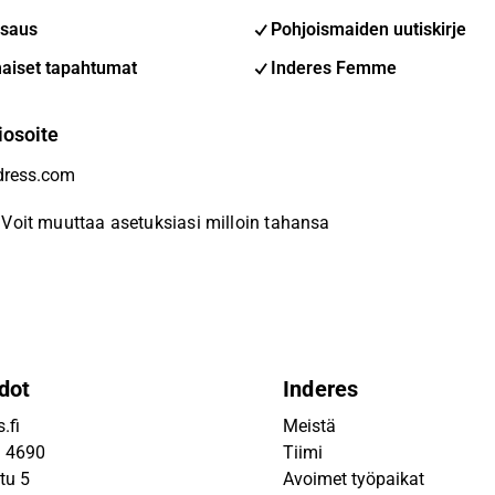
saus
Pohjoismaiden uutiskirje
aiset tapahtumat
Inderes Femme
iosoite
Voit muuttaa asetuksiasi milloin tahansa
dot
Inderes
.fi
Meistä
9 4690
Tiimi
tu 5
Avoimet työpaikat