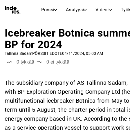
Pörssi
Analyysi
Videot
Työk
OSAKEMARKKINAT
OSAKETUTKIMUS
inderesTV
Osakevertailu
Icebreaker Botnica summer
Pörssi
Analyysi
Vertaa tunnuslukuja ja kehitystä useiden osakkeiden välillä
Videokeskus osaketutkimukselle, analyysille ja asiantuntijakommenteille
BP for 2024
Asiantuntijoiden osakeanalyysi ja suositukset
Reaaliaikaiset kurssit, indeksit ja markkinakehitys
Transkriptit
Tuloskausi
Tallinna Sadam
PÖRSSITIEDOTE
04/11/2024, 05:00 AM
Aamukatsaus
Artikkelit
Tulosjulkistusten ja sijoittajatapaamisten tekstimuotoiset tallenteet
Vertaile EPS-ennusteita toteutuneisiin tuloksiin
0
tykkää
0
ei tykkää
Uutiset, näkemykset ja markkinakommentit
Päivittäinen markkinakatsaus ja yön tärkeimmät tapahtumat
Sisäpiirin kaupat
Pörssikalenteri
Mallisalkku
Seuraa yhtiöiden sisäpiiriläisten osto- ja myyntitoimintaa
Inderesin mallisalkku
Tulevat tulokset, listautumiset ja yritystapahtumat
The subsidiary company of AS Tallinna Sadam,
Virtuaalinen analyytikkochat
with BP Exploration Operating Company Ltd (her
Osinkokalenteri
Femme
Esitä kysymyksiä ja saa tekoälypohjaisia sijoitusnäkemyksiä
Tulevat ja menneet osingot
Rohkeutta ja itseluottamusta sijoittamiseen
multifunctional icebreaker Botnica from May to 
Korkoa korolle -laskuri
term until 5 August, the charter period in total 
Laske, miten säästösi kasvavat korkoa korolle -ilmiön ansiosta.
energy company based in UK. According to the s
as a service operation vessel to support work