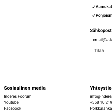
Aamukat
Pohjoism
Sähköpost
Tilaa
Sosiaalinen media
Yhteystie
Inderes Foorumi
info@inderes
Youtube
+358 10 21
Facebook
Porkkalanka