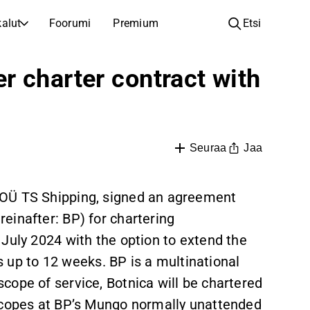
alut
Foorumi
Premium
Etsi
YHTIÖT
OPI SIJOITTAMISESTA
 charter contract with
Yhtiöt
Analyysikoulu
Opi lukemaan ja ymmärtämään osakeanalyysiä
Selaa ja suodata listattujen yhtiöiden listaa
Löydä osakkeita
Sijoituskoulu
Inspiraatiota seuraavaan sijoitukseesi
Oppaita ja oppitunteja sijoitusosaamisen kasvattamiseen
Jaa
Seuraa
Listautumiset
Salkunhaltijat
Uudet listautumiset ja tulevat pörssiannit
Sijoitustietoa jokaiselle tasolle, ensiaskeleista edistyneisiin salkkustrategioihin.
 OÜ TS Shipping, signed an agreement
einafter: BP) for chartering
Yhtiökokouskutsut
Yhtiökokousten päivämäärät ja osakkeenomistajatiedot
July 2024 with the option to extend the
is up to 12 weeks. BP is a multinational
cope of service, Botnica will be chartered
 scopes at BP’s Mungo normally unattended