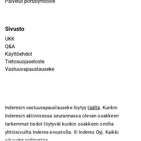
Palvelut pörssiyhtiöille
Sivusto
UKK
Q&A
Käyttöehdot
Tietosuojaseloste
Vastuuvapauslauseke
Inderesin vastuuvapauslauseke löytyy
täältä
. Kunkin
Inderesin aktiivisessa seurannassa olevan osakkeen
tarkemmat tiedot löytyvät kunkin osakkeen omilta
yhtiösivuilta Inderes-sivustolla.
© Inderes Oyj. Kaikki
oikeudet pidätetään.