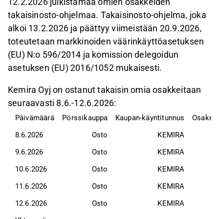
12.2.2026 julkistamaa omien osakkeiden
takaisinosto-ohjelmaa. Takaisinosto-ohjelma, joka
alkoi 13.2.2026 ja päättyy viimeistään 20.9.2026,
toteutetaan markkinoiden väärinkäyttöasetuksen
(EU) N:o 596/2014 ja komission delegoidun
asetuksen (EU) 2016/1052 mukaisesti.
Kemira Oyj on ostanut takaisin omia osakkeitaan
seuraavasti 8.6.-12.6.2026:
Päivämäärä
Pörssikauppa
Kaupan-käyntitunnus
Osak
8.6.2026
Osto
KEMIRA
9.6.2026
Osto
KEMIRA
10.6.2026
Osto
KEMIRA
11.6.2026
Osto
KEMIRA
12.6.2026
Osto
KEMIRA