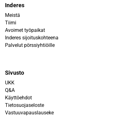
Inderes
Meistä
Tiimi
Avoimet työpaikat
Inderes sijoituskohteena
Palvelut pörssiyhtiöille
Sivusto
UKK
Q&A
Käyttöehdot
Tietosuojaseloste
Vastuuvapauslauseke