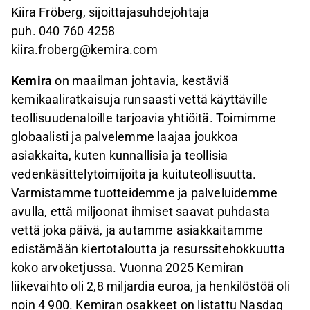
Kiira Fröberg, sijoittajasuhdejohtaja
puh. 040 760 4258
kiira.froberg@kemira.com
Kemira
on maailman johtavia, kestäviä
kemikaaliratkaisuja runsaasti vettä käyttäville
teollisuudenaloille tarjoavia yhtiöitä. Toimimme
globaalisti ja palvelemme laajaa joukkoa
asiakkaita, kuten kunnallisia ja teollisia
vedenkäsittelytoimijoita ja kuituteollisuutta.
Varmistamme tuotteidemme ja palveluidemme
avulla, että miljoonat ihmiset saavat puhdasta
vettä joka päivä, ja autamme asiakkaitamme
edistämään kiertotaloutta ja resurssitehokkuutta
koko arvoketjussa. Vuonna 2025 Kemiran
liikevaihto oli 2,8 miljardia euroa, ja henkilöstöä oli
noin 4 900. Kemiran osakkeet on listattu Nasdaq