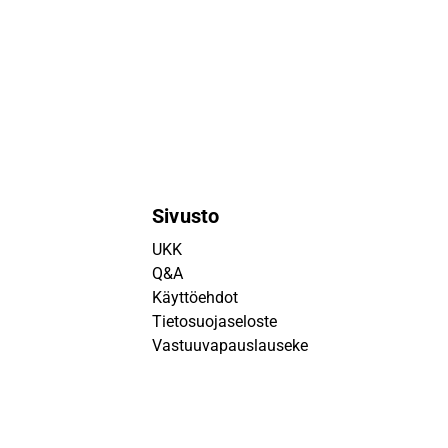
Sivusto
UKK
Q&A
Käyttöehdot
Tietosuojaseloste
Vastuuvapauslauseke