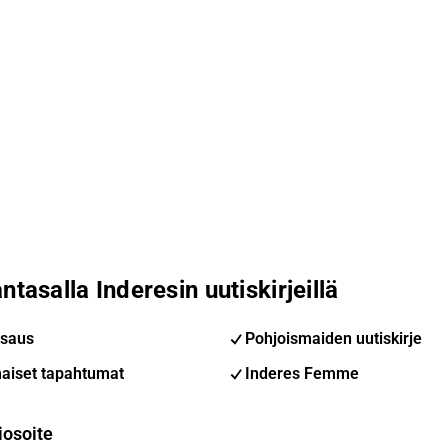
ntasalla Inderesin uutiskirjeillä
saus
Pohjoismaiden uutiskirje
aiset tapahtumat
Inderes Femme
iosoite