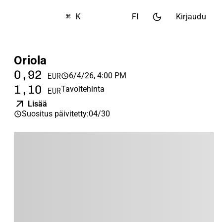
⌘ K
FI
Kirjaudu
Oriola
0,92
6/4/26, 4:00 PM
EUR
1,10
Tavoitehinta
EUR
Lisää
Suositus päivitetty
:
04/30