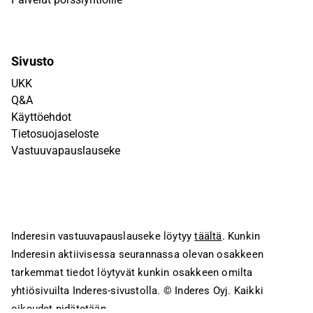
Sivusto
UKK
Q&A
Käyttöehdot
Tietosuojaseloste
Vastuuvapauslauseke
Inderesin vastuuvapauslauseke löytyy
täältä
. Kunkin
Inderesin aktiivisessa seurannassa olevan osakkeen
tarkemmat tiedot löytyvät kunkin osakkeen omilta
yhtiösivuilta Inderes-sivustolla.
© Inderes Oyj. Kaikki
oikeudet pidätetään.