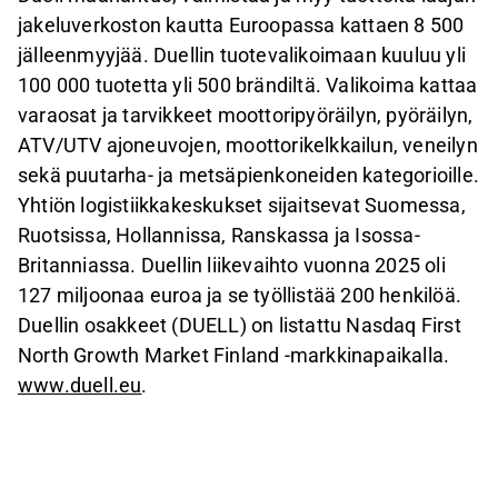
jakeluverkoston kautta Euroopassa kattaen 8 500
jälleenmyyjää. Duellin tuotevalikoimaan kuuluu yli
100 000 tuotetta yli 500 brändiltä. Valikoima kattaa
varaosat ja tarvikkeet moottoripyöräilyn, pyöräilyn,
ATV/UTV ajoneuvojen, moottorikelkkailun, veneilyn
sekä puutarha- ja metsäpienkoneiden kategorioille.
Yhtiön logistiikkakeskukset sijaitsevat Suomessa,
Ruotsissa, Hollannissa, Ranskassa ja Isossa-
Britanniassa. Duellin liikevaihto vuonna 2025 oli
127 miljoonaa euroa ja se työllistää 200 henkilöä.
Duellin osakkeet (DUELL) on listattu Nasdaq First
North Growth Market Finland -markkinapaikalla.
www.duell.eu
.