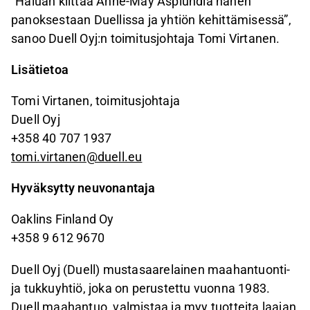
”Haluan kiittää Anne-May Asplundia hänen
panoksestaan Duellissa ja yhtiön kehittämisessä”,
sanoo Duell Oyj:n toimitusjohtaja Tomi Virtanen.
Lisätietoa
Tomi Virtanen, toimitusjohtaja
Duell Oyj
+358 40 707 1937
tomi.virtanen@duell.eu
Hyväksytty neuvonantaja
Oaklins Finland Oy
+358 9 612 9670
Duell Oyj (Duell) mustasaarelainen maahantuonti-
ja tukkuyhtiö, joka on perustettu vuonna 1983.
Duell maahantuo, valmistaa ja myy tuotteita laajan