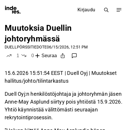
Kirjaudu
Muutoksia Duellin
johtoryhmässä
DUELL
PÖRSSITIEDOTE
06/15/2026, 12:51 PM
1
0
Seuraa
tykkää
ei tykkää
15.6.2026 15:51:54 EEST | Duell Oyj | Muutokset
hallitus/johto/tilintarkastus
Duell Oyj:n henkilöstöjohtaja ja johtoryhmän jäsen
Anne-May Asplund siirtyy pois yhtiöstä 15.9.2026.
Yhtiö käynnistää välittömästi seuraajan
rekrytointiprosessin.