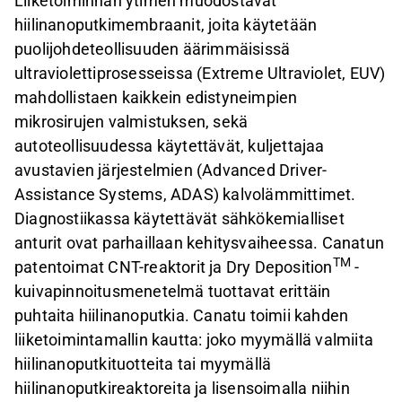
Liiketoiminnan ytimen muodostavat
hiilinanoputkimembraanit, joita käytetään
puolijohdeteollisuuden äärimmäisissä
ultraviolettiprosesseissa (Extreme Ultraviolet, EUV)
mahdollistaen kaikkein edistyneimpien
mikrosirujen valmistuksen, sekä
autoteollisuudessa käytettävät, kuljettajaa
avustavien järjestelmien (Advanced Driver-
Assistance Systems, ADAS) kalvolämmittimet.
Diagnostiikassa käytettävät sähkökemialliset
anturit ovat parhaillaan kehitysvaiheessa. Canatun
TM
patentoimat CNT-reaktorit ja Dry Deposition
-
kuivapinnoitusmenetelmä tuottavat erittäin
puhtaita hiilinanoputkia. Canatu toimii kahden
liiketoimintamallin kautta: joko myymällä valmiita
hiilinanoputkituotteita tai myymällä
hiilinanoputkireaktoreita ja lisensoimalla niihin