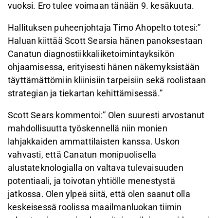
vuoksi. Ero tulee voimaan tänään 9. kesäkuuta.
Hallituksen puheenjohtaja Timo Ahopelto totesi:”
Haluan kiittää Scott Searsia hänen panoksestaan
Canatun diagnostiikkaliiketoimintayksikön
ohjaamisessa, erityisesti hänen näkemyksistään
täyttämättömiin kliinisiin tarpeisiin sekä roolistaan
strategian ja tiekartan kehittämisessä.”
Scott Sears kommentoi:” Olen suuresti arvostanut
mahdollisuutta työskennellä niin monien
lahjakkaiden ammattilaisten kanssa. Uskon
vahvasti, että Canatun monipuolisella
alustateknologialla on valtava tulevaisuuden
potentiaali, ja toivotan yhtiölle menestystä
jatkossa. Olen ylpeä siitä, että olen saanut olla
keskeisessä roolissa maailmanluokan tiimin