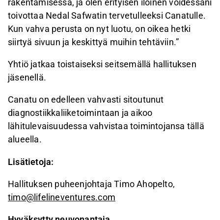
rakentamisessa, ja olen erityisen iloinen voidessani
toivottaa Nedal Safwatin tervetulleeksi Canatulle.
Kun vahva perusta on nyt luotu, on oikea hetki
siirtyä sivuun ja keskittyä muihin tehtäviin.”
Yhtiö jatkaa toistaiseksi seitsemällä hallituksen
jäsenellä.
Canatu on edelleen vahvasti sitoutunut
diagnostiikkaliiketoimintaan ja aikoo
lähitulevaisuudessa vahvistaa toimintojansa tällä
alueella.
Lisätietoja:
Hallituksen puheenjohtaja Timo Ahopelto,
timo@lifelineventures.com
Hyväksytty neuvonantaja