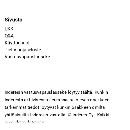
Sivusto
UKK
Q&A
Käyttöehdot
Tietosuojaseloste
Vastuuvapauslauseke
Inderesin vastuuvapauslauseke löytyy
täältä
. Kunkin
Inderesin aktiivisessa seurannassa olevan osakkeen
tarkemmat tiedot löytyvät kunkin osakkeen omilta
yhtiösivuilta Inderes-sivustolla.
© Inderes Oyj. Kaikki
oikeudet pidätetään.