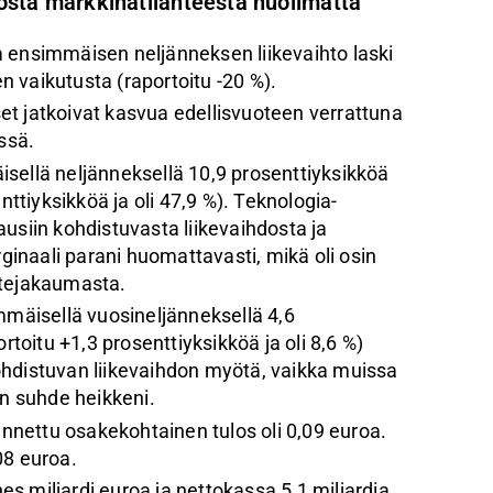
kosta markkinatilanteesta huolimatta
a ensimmäisen neljänneksen liikevaihto laski
 vaikutusta (raportoitu -20 %).
et jatkoivat kasvua edellisvuoteen verrattuna
ssä.
sellä neljänneksellä 10,9 prosenttiyksikköä
enttiyksikköä ja oli 47,9 %). Teknologia-
usiin kohdistuvasta liikevaihdosta ja
inaali parani huomattavasti, mikä oli osin
otejakaumasta.
mmäisellä vuosineljänneksellä 4,6
rtoitu +1,3 prosenttiyksikköä ja oli 8,6 %)
ohdistuvan liikevaihdon myötä, vaikka muissa
en suhde heikkeni.
nettu osakekohtainen tulos oli 0,09 euroa.
08 euroa.
s miljardi euroa ja nettokassa 5,1 miljardia