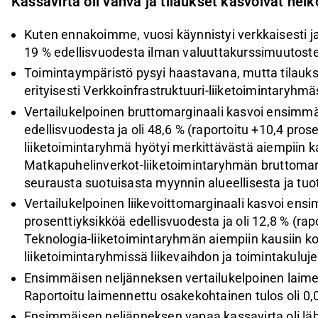
Kassavirta oli vahva ja tilaukset kasvoivat hei
Kuten ennakoimme, vuosi käynnistyi verkkaisesti j
19 % edellisvuodesta ilman valuuttakurssimuutosten
Toimintaympäristö pysyi haastavana, mutta tilauks
erityisesti Verkkoinfrastruktuuri-liiketoimintaryhmä
Vertailukelpoinen bruttomarginaali kasvoi ensimmäi
edellisvuodesta ja oli 48,6‌‌‌ % (raportoitu +10,4 pros
liiketoimintaryhmä hyötyi merkittävästä aiempiin ka
Matkapuhelinverkot-liiketoimintaryhmän bruttomarg
seurausta suotuisasta myynnin alueellisesta ja tu
Vertailukelpoinen liikevoittomarginaali kasvoi ensi
prosenttiyksikköä edellisvuodesta ja oli 12,8 % (rapo
Teknologia-liiketoimintaryhmän aiempiin kausiin k
liiketoimintaryhmissä liikevaihdon ja toimintakuluj
Ensimmäisen neljänneksen vertailukelpoinen laimen
Raportoitu laimennettu osakekohtainen tulos oli 0,
Ensimmäisen neljänneksen vapaa kassavirta oli lähe