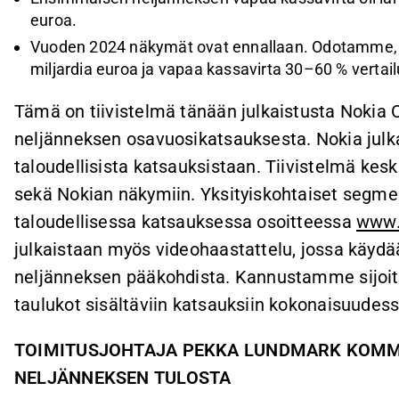
euroa.
Vuoden 2024 näkymät ovat ennallaan. Odotamme, ett
miljardia euroa ja vapaa kassavirta 30–60 % vertail
Tämä on tiivistelmä tänään julkaistusta Nokia
neljänneksen osavuosikatsauksesta. Nokia julka
taloudellisista katsauksistaan. Tiivistelmä keski
sekä Nokian näkymiin. Yksityiskohtaiset segmen
taloudellisessa katsauksessa osoitteessa
www.
julkaistaan myös videohaastattelu, jossa käyd
neljänneksen pääkohdista. Kannustamme sijoitta
taulukot sisältäviin katsauksiin kokonaisuudes
TOIMITUSJOHTAJA PEKKA LUNDMARK KOMM
NELJÄNNEKSEN
TULOSTA