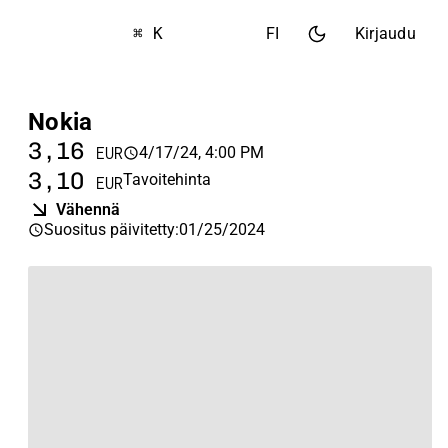
⌘ K
FI
Kirjaudu
Nokia
3,16
4/17/24, 4:00 PM
EUR
3,10
Tavoitehinta
EUR
Vähennä
Suositus päivitetty
:
01/25/2024