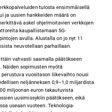
verkkopalveluiden tulosta ensimmäisellä
tui ja uusien hankkeiden määrä on
erkittävä askel ohjelmoitavien verkkojen
attoreita kaupallistamaan 5G-
intojen avulla. Alustalla on jo nyt 11
sista neuvotellaan parhaillaan.
rittäin vahvasti saamalla päätökseen
ita. Näiden sopimusten myötä
perustuva vuositason liikevaihto nousi
edellisen neljänneksen 0,9–1,0 miljardista
400 miljoonan euron takautuvista
ssien uusimissyklin päätökseen, eikä
ssa useaan vuoteen. Teknologia-