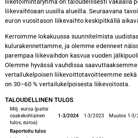
liiketoimintaryhmä on taloudellisesti vakaalla 
liikevaihtoaan uusilla alueilla. Seuraavana tavo
euron vuositason liikevaihto keskipitkällä aikavä
Kerroimme lokakuussa suunnitelmista uudista
kulurakennettamme, ja olemme edenneet näiss
parempaa liikevaihdon kasvua vuoden jälkipuol
Olemme hyvässä vauhdissa saavuttaaksemme k
vertailukelpoisen liikevoittotavoitteemme sek
on 30–60 % vertailukelpoisesta liikevoitosta.
TALOUDELLINEN TULOS
Milj. euroa (paitsi 
osakekohtainen 
1-3/2024
1-3/2023
Muutos 1-3/2
tulos, euroa)
Raportoitu tulos