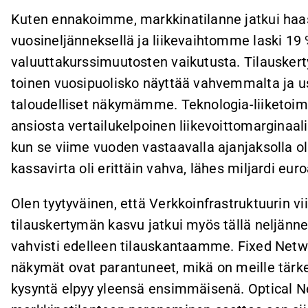
Kuten ennakoimme, markkinatilanne jatkui ha
vuosineljänneksellä ja liikevaihtomme laski 19
valuuttakurssimuutosten vaikutusta. Tilauskert
toinen vuosipuolisko näyttää vahvemmalta j
taloudelliset näkymämme. Teknologia-liiketoi
ansiosta vertailukelpoinen liikevoittomarginaal
kun se viime vuoden vastaavalla ajanjaksolla ol
kassavirta oli erittäin vahva, lähes miljardi euro
Olen tyytyväinen, että Verkkoinfrastruktuurin 
tilauskertymän kasvu jatkui myös tällä neljänne
vahvisti edelleen tilauskantaamme. Fixed Netw
näkymät ovat parantuneet, mikä on meille tärke
kysyntä elpyy yleensä ensimmäisenä. Optical N