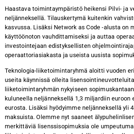
Haastava toimintaympäristö heikensi Pilvi- ja 
neljänneksellä. Tilauskertymä kuitenkin vahvis
kasvussa. Lisäksi Network as Code -alusta on m
käyttöönoton vauhdittamiseksi ja auttaa opera
investointejaan edistyksellisten ohjelmointirajap
operaattoriasiakasta ja useista uusista sopimuk
Teknologia-liiketoimintaryhmä aloitti vuoden e
useita käynnissä olleita lisensointineuvottelu
liiketoimintaryhmän nykyiseen sopimuskantaan 
kuluneella neljänneksellä 1,3 miljardiin euroon 
eurosta. Lisäksi hyödyimme neljänneksellä yli 
maksuista. Olemme nyt saaneet älypuhelinlisen
merkittäviä lisenssisopimuksia ole umpeutuma