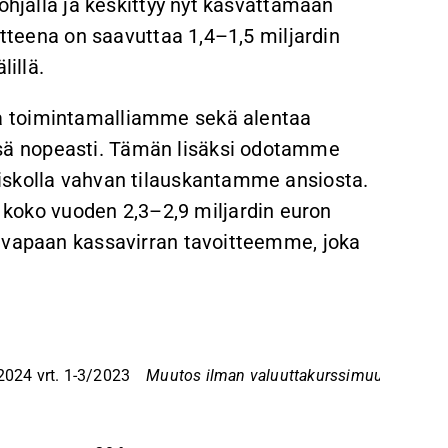
pohjalla ja keskittyy nyt kasvattamaan
itteena on saavuttaa 1,4–1,5 miljardin
lillä.
a toimintamalliamme sekä alentaa
ä nopeasti. Tämän lisäksi odotamme
iskolla vahvan tilauskantamme ansiosta.
oko vuoden 2,3–2,9 miljardin euron
ä vapaan kassavirran tavoitteemme, joka
024 vrt. 1-3/2023
Muutos ilman valuuttakurssimuutosten vai