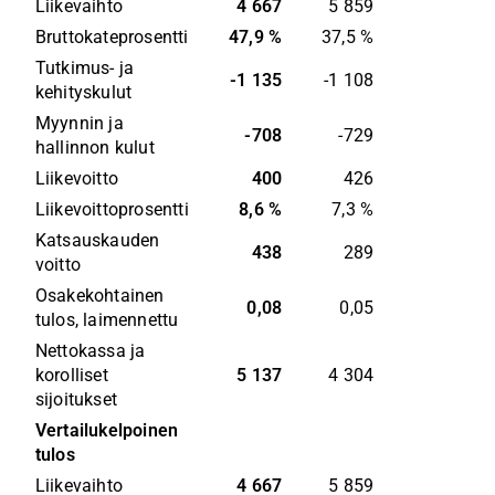
Liikevaihto
4 667
5 859
Bruttokateprosentti
47,9 %
37,5 %
Tutkimus- ja 
-1 135
-1 108
kehityskulut
Myynnin ja 
-708
-729
hallinnon kulut
Liikevoitto
400
426
Liikevoittoprosentti
8,6 %
7,3 %
Katsauskauden 
438
289
voitto
Osakekohtainen 
0,08
0,05
tulos, laimennettu
Nettokassa ja 
korolliset 
5 137
4 304
sijoitukset
Vertailukelpoinen 
tulos
Liikevaihto
4 667
5 859