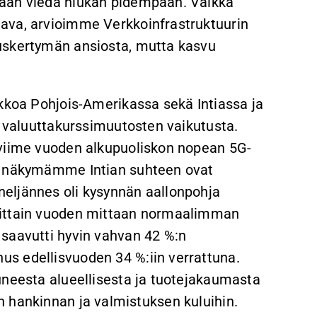
jaan viedä hiukan pidempään. Vaikka
ava, arvioimme Verkkoinfrastruktuurin
uskertymän ansiosta, mutta kasvu
ikkoa Pohjois-Amerikassa sekä Intiassa ja
n valuuttakurssimuutosten vaikutusta.
 viime vuoden alkupuoliskon nopean 5G-
en näkymämme Intian suhteen ovat
eljännes oli kysynnän aallonpohja
eittain vuoden mittaan normaalimman
 saavutti hyvin vahvan 42 %:n
s edellisvuoden 34 %:iin verrattuna.
uneesta alueellisesta ja tuotejakaumasta
siin hankinnan ja valmistuksen kuluihin.