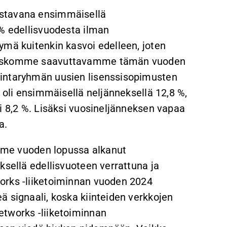
astavana ensimmäisellä
 % edellisvuodesta ilman
ymä kuitenkin kasvoi edelleen, joten
a uskomme saavuttavamme tämän vuoden
mintaryhmän uusien lisenssisopimusten
i oli ensimmäisellä neljänneksellä 12,8 %,
i 8,2 %. Lisäksi vuosineljänneksen vapaa
a.
viime vuoden lopussa alkanut
ksellä edellisvuoteen verrattuna ja
orks -liiketoiminnan vuoden 2024
ä signaali, koska kiinteiden verkkojen
etworks -liiketoiminnan