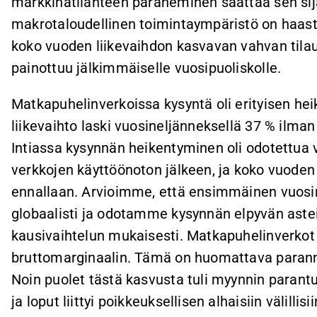
markkinatilanteen paraneminen saattaa sen si
makrotaloudellinen toimintaympäristö on haast
koko vuoden liikevaihdon kasvavan vahvan tila
painottuu jälkimmäiselle vuosipuoliskolle.
Matkapuhelinverkoissa kysyntä oli erityisen he
liikevaihto laski vuosineljänneksellä 37 % ilma
Intiassa kysynnän heikentyminen oli odotettua
verkkojen käyttöönoton jälkeen, ja koko vuod
ennallaan. Arvioimme, että ensimmäinen vuosin
globaalisti ja odotamme kysynnän elpyvän ast
kausivaihtelun mukaisesti. Matkapuhelinverkot
bruttomarginaalin. Tämä on huomattava parannu
Noin puolet tästä kasvusta tuli myynnin parant
ja loput liittyi poikkeuksellisen alhaisiin välilli