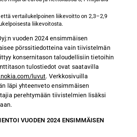
ä vertailukelpoinen liikevoitto on 2,3–2,9
ukelpoisesta liikevoitosta.
 Oyj:n vuoden 2024 ensimmäisen
isee pörssitiedotteina vain tiivistelmän
ttyy konsernitason taloudellisiin tietoihin
ttitason tulostiedot ovat saatavilla
nokia.com/luvut
. Verkkosivuilla
ään läpi yhteenveto ensimmäisen
jia perehtymään tiivistelmien lisäksi
saan.
ENTOI VUODEN 2024 ENSIMMÄISEN