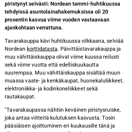
piristynyt selvästi: Nordean tammi-huhtikuussa
tehdyissä asuntolainahakemuksissa oli 20
prosentin kasvua viime vuoden vastaavaan
ajankohtaan verrattuna.
Tavarakauppa kävi huhtikuussa vilkkaana, selviää
Nordean
korttidatasta
. Päivittäistavarakauppa ja
muu vähittäiskauppa olivat viime kuussa reilusti
sekä viime vuotta että edelliskuukautta
suurempaa. Muu vähittäiskauppa sisältää muun
muassa vaate- ja kenkäkaupat, huonekaluliikkeet,
elektroniikka- ja kodinkoneliikkeet sekä
rautakaupat.
"Tavarakaupassa nähtiin keväinen piristysruiske,
joka antaa viitteitä kulutuksen kasvusta. Tosin
pääsiäisen ajoittuminen eri kuukausille tänä ja