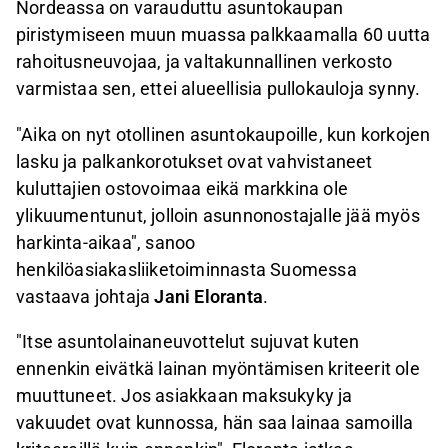
Nordeassa on varauduttu asuntokaupan
piristymiseen muun muassa palkkaamalla 60 uutta
rahoitusneuvojaa, ja valtakunnallinen verkosto
varmistaa sen, ettei alueellisia pullokauloja synny.
"Aika on nyt otollinen asuntokaupoille, kun korkojen
lasku ja palkankorotukset ovat vahvistaneet
kuluttajien ostovoimaa eikä markkina ole
ylikuumentunut, jolloin asunnonostajalle jää myös
harkinta-aikaa", sanoo
henkilöasiakasliiketoiminnasta Suomessa
vastaava johtaja
Jani Eloranta
.
"Itse asuntolainaneuvottelut sujuvat kuten
ennenkin eivätkä lainan myöntämisen kriteerit ole
muuttuneet. Jos asiakkaan maksukyky ja
vakuudet ovat kunnossa, hän saa lainaa samoilla