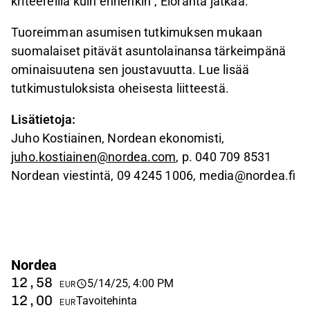
kriteereillä kuin ennenkin", Eloranta jatkaa.
Tuoreimman asumisen tutkimuksen mukaan
suomalaiset pitävät asuntolainansa tärkeimpänä
ominaisuutena sen joustavuutta. Lue lisää
tutkimustuloksista oheisesta liitteestä.
Lisätietoja:
Juho Kostiainen, Nordean ekonomisti,
juho.kostiainen@nordea.com
, p. 040 709 8531
Nordean viestintä, 09 4245 1006, media@nordea.fi
Nordea
12,58
5/14/25, 4:00 PM
EUR
12,00
Tavoitehinta
EUR