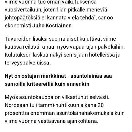
viime vuonna tuo oman vaikutuksensa
vuosivertailuun, joten liian pitkälle meneviä
johtopäätöksiä ei kannata vielä tehdä", sanoo
ekonomisti
Juho Kostiainen
.
Tavaroiden lisäksi suomalaiset kuluttivat viime
kuussa reilusti rahaa myös vapaa-ajan palveluihin.
Kulutuksen laskua näkyi sen sijaan hotelleissa ja
terveyspalveluissa.
Nyt on ostajan markkinat - asuntolainaa saa
samoilla kriteereillä kuin ennenkin
Myös asuntokauppa on vilkastunut selvästi.
Nordeaan tuli tammi-huhtikuun aikana 20
prosenttia enemmän asuntolainahakemuksia kuin
viime vuonna vastaavana ajankohtana.