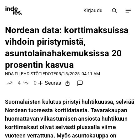
Kirjaudu
Nordean data: korttimaksuissa
vihdoin piristymistä,
asuntolainahakemuksissa 20
prosentin kasvua
NDA FI
LEHDISTÖTIEDOTE
05/15/2025, 04:11 AM
4
0
Seuraa
tykkää
ei tykkää
Suomalaisten kulutus piristyi huhtikuussa, selviää
Nordean tuoreesta korttidatasta.
Tavarakaupan
huomattavan vilkastumisen ansiosta huhtikuun
korttimaksut olivat selvästi plussalla viime
vuoteen verrattuna. Myös asuntokauppa on