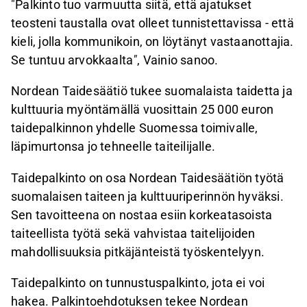
"Palkinto tuo varmuutta siitä, että ajatukset
teosteni taustalla ovat olleet tunnistettavissa - että
kieli, jolla kommunikoin, on löytänyt vastaanottajia.
Se tuntuu arvokkaalta
"
, Vainio sanoo.
Nordean Taidesäätiö tukee suomalaista taidetta ja
kulttuuria myöntämällä vuosittain 25
000 euron
taidepalkinnon yhdelle Suomessa toimivalle,
läpimurtonsa jo tehneelle taiteilijalle.
Taidepalkinto on osa Nordean Taidesäätiön työtä
suomalaisen taiteen ja kulttuuriperinnön hyväksi.
Sen tavoitteena on nostaa esiin korkeatasoista
taiteellista työtä sekä vahvistaa taitelijoiden
mahdollisuuksia pitkäjänteistä työskentelyyn.
Taidepalkinto on tunnustuspalkinto, jota ei voi
hakea. Palkintoehdotuksen tekee Nordean