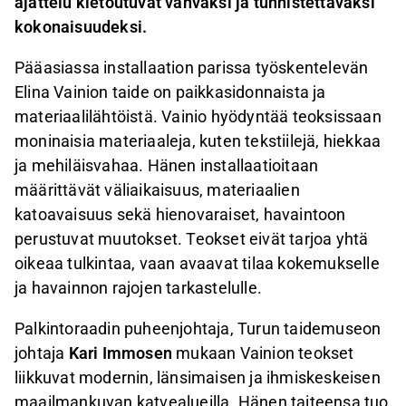
ajattelu kietoutuvat vahvaksi ja tunnistettavaksi
kokonaisuudeksi.
Pääasiassa installaation parissa työskentelevän
Elina Vainion taide on paikkasidonnaista ja
materiaalilähtöistä. Vainio hyödyntää teoksissaan
moninaisia materiaaleja, kuten tekstiilejä, hiekkaa
ja mehiläisvahaa. Hänen installaatioitaan
määrittävät väliaikaisuus, materiaalien
katoavaisuus sekä hienovaraiset, havaintoon
perustuvat muutokset. Teokset eivät tarjoa yhtä
oikeaa tulkintaa, vaan avaavat tilaa kokemukselle
ja havainnon rajojen tarkastelulle.
Palkintoraadin puheenjohtaja, Turun taidemuseon
johtaja
Kari Immosen
mukaan Vainion teokset
liikkuvat modernin, länsimaisen ja ihmiskeskeisen
maailmankuvan katvealueilla. Hänen taiteensa tuo