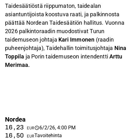
Taidesäätiöstä riippumaton, taidealan
asiantuntijoista koostuva raati, ja palkinnosta
päättää Nordean Taidesäätiön hallitus. Vuonna
2026 palkintoraadin muodostivat Turun
taidemuseon johtaja
Kari Immonen
(raadin
puheenjohtaja),
Taidehallin toimitusjohtaja
Nina
Toppila
ja Porin taidemuseon intendentti
Arttu
Merimaa.
Nordea
16,23
6/2/26, 4:00 PM
EUR
16,50
Tavoitehinta
EUR