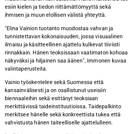
esiin kielen ja tiedon riittämättömyyttä sekä
ihmisen ja muun elollisen välistä yhteyttä.
"Elina Vainion tuotanto muodostaa vahvan ja
tunnistettavan kokonaisuuden, jossa visuaalinen
ilmaisu ja käsitteellinen ajattelu kulkevat tiiviisti
rinnakkain. Hänen teoksissaan vaatimaton kohoaa
näkyväksi ja hiljainen saa äänen
"
, Immonen kuvaa
valintaperusteita.
Vainio työskentelee sekä Suomessa että
kansainvälisesti ja on osallistunut useisiin
biennaaleihin sekä esittänyt teoksiaan
merkittävissä taideinstituutioissa. Taidepalkinto
merkitsee hänelle sekä konkreettista tukea että
vahvistusta hänen taiteelliselle ajattelulleen.