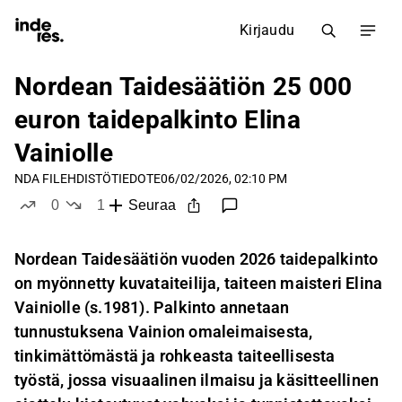
Kirjaudu
Nordean Taidesäätiön 25 000
euron taidepalkinto Elina
Vainiolle
NDA FI
LEHDISTÖTIEDOTE
06/02/2026, 02:10 PM
0
1
Seuraa
tykkää
ei tykkää
Nordean Taidesäätiön vuoden 2026 taidepalkinto
on myönnetty kuvataiteilija, taiteen maisteri Elina
Vainiolle (s.1981). Palkinto annetaan
tunnustuksena Vainion omaleimaisesta,
tinkimättömästä ja rohkeasta taiteellisesta
työstä, jossa visuaalinen ilmaisu ja käsitteellinen