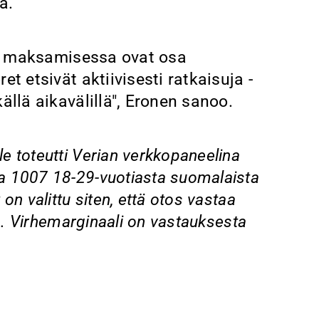
a.
jen maksamisessa ovat osa
t etsivät aktiivisesti ratkaisuja -
ällä aikavälillä", Eronen sanoo.
e toteutti
Verian verkkopaneelina
a 1
007 18-29-vuotiasta suomalaista
n valittu siten, että otos vastaa
aa. Virhemarginaali on vastauksesta