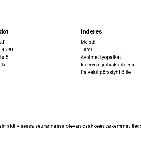
dot
Inderes
.fi
Meistä
9 4690
Tiimi
tu 5
Avoimet työpaikat
nki
Inderes sijoituskohteena
Palvelut pörssiyhtiöille
sin aktiivisessa seurannassa olevan osakkeen tarkemmat tiedot