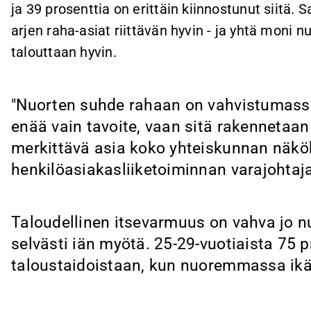
ja 39 prosenttia on erittäin kiinnostunut siitä
arjen raha-asiat riittävän hyvin - ja yhtä moni n
talouttaan hyvin.
"Nuorten suhde rahaan on vahvistumassa.
enää vain tavoite, vaan sitä rakennetaan 
merkittävä asia koko yhteiskunnan näk
henkilöasiakasliiketoiminnan varajohtaj
Taloudellinen itsevarmuus on vahva jo nu
selvästi iän myötä. 25-29-vuotiaista 75 
taloustaidoistaan, kun nuoremmassa ikä