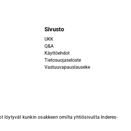
Sivusto
UKK
Q&A
Käyttöehdot
Tietosuojaseloste
Vastuuvapauslauseke
 löytyvät kunkin osakkeen omilta yhtiösivuilta Inderes-