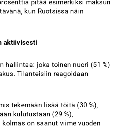
prosenttia pitää esimerkiksi maksun
ttävänä, kun Ruotsissa näin
 aktiivisesti
n hallintaa: joka toinen nuori (51 %)
skus. Tilanteisiin reagoidaan
is tekemään lisää töitä (30 %),
ään kulutustaan (29 %),
oka kolmas on saanut viime vuoden