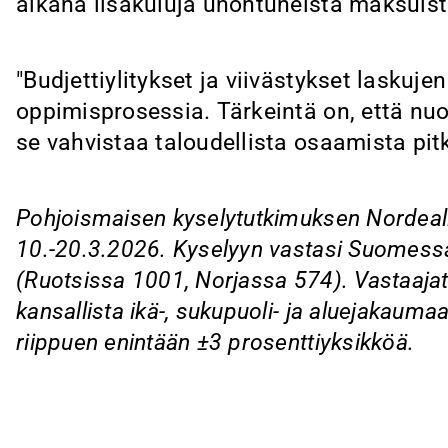
aikana lisäkuluja unohtuneista maksuist
"Budjettiylitykset ja viivästykset lasku
oppimisprosessia. Tärkeintä on, että nuore
se vahvistaa taloudellista osaamista pitk
Pohjoismaisen kyselytutkimuksen Nordeall
10.-20.3.2026. Kyselyyn vastasi Suomess
(Ruotsissa 1001, Norjassa 574). Vastaajat o
kansallista ikä-, sukupuoli- ja aluejakaum
riippuen enintään ±3 prosenttiyksikköä.