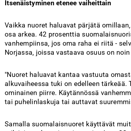
Itsenäistyminen etenee vaiheittain
Vaikka nuoret haluavat pärjätä omillaan
osa arkea. 42 prosenttia suomalaisnuori
vanhempiinsa, jos oma raha ei riitä - se
Norjassa, joissa vastaava osuus on noin
"Nuoret haluavat kantaa vastuuta omast
alkuvaiheessa tuki on edelleen tärkeää. 
ominainen piirre. Käytännössä vanhemm
tai puhelinlaskuja tai auttavat suuremm
Samalla suomalaisnuoret käyttävät mui