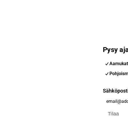
Pysy aja
Aamukat
Pohjoism
Sähköpost
Tilaa