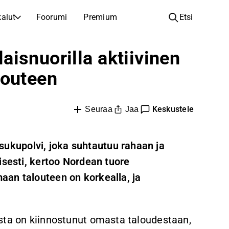
alut
Foorumi
Premium
Etsi
YHTIÖT
OPI SIJOITTAMISESTA
isnuorilla aktiivinen
Yhtiöt
Analyysikoulu
louteen
Opi lukemaan ja ymmärtämään osakeanalyysiä
Selaa ja suodata listattujen yhtiöiden listaa
Löydä osakkeita
Sijoituskoulu
Keskustele
Inspiraatiota seuraavaan sijoitukseesi
Jaa
Oppaita ja oppitunteja sijoitusosaamisen kasvattamiseen
Seuraa
Listautumiset
Salkunhaltijat
Uudet listautumiset ja tulevat pörssiannit
Sijoitustietoa jokaiselle tasolle, ensiaskeleista edistyneisiin salkkustrategioihin.
kupolvi, joka suhtautuu rahaan ja
isesti, kertoo Nordean tuore
Yhtiökokouskutsut
Yhtiökokousten päivämäärät ja osakkeenomistajatiedot
aan talouteen on korkealla, ja
sta on kiinnostunut omasta taloudestaan,