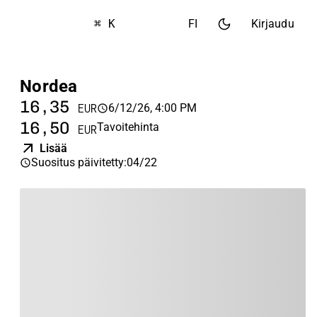
⌘ K
FI
Kirjaudu
Nordea
16,35
6/12/26, 4:00 PM
EUR
16,50
Tavoitehinta
EUR
Lisää
Suositus päivitetty
:
04/22