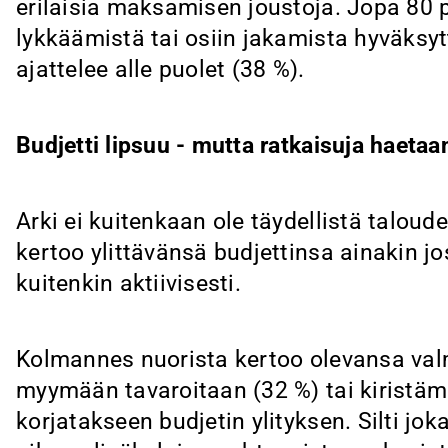
erilaisia maksamisen joustoja. Jopa 80 
lykkäämistä tai osiin jakamista hyväksy
ajattelee alle puolet (38 %).
Budjetti lipsuu - mutta ratkaisuja haetaan
Arki ei kuitenkaan ole täydellistä taloude
kertoo ylittävänsä budjettinsa ainakin jo
kuitenkin aktiivisesti.
Kolmannes nuorista kertoo olevansa valm
myymään tavaroitaan (32 %) tai kiristäm
korjatakseen budjetin ylityksen. Silti j