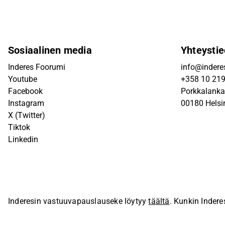
Sosiaalinen media
Yhteystie
Inderes Foorumi
info@inderes
Youtube
+358 10 21
Facebook
Porkkalanka
Instagram
00180 Helsi
X (Twitter)
Tiktok
Linkedin
Inderesin vastuuvapauslauseke löytyy
täältä
. Kunkin Indere
sivustolla.
© Inderes Oyj. Kaikki oikeudet pidätetään.