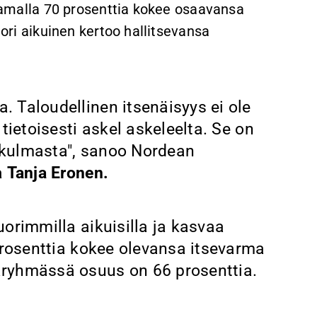
. Samalla 70 prosenttia kokee osaavansa
uori aikuinen kertoo hallitsevansa
 Taloudellinen itsenäisyys ei ole
tietoisesti askel askeleelta. Se on
ökulmasta", sanoo Nordean
a
Tanja Eronen.
orimmilla aikuisilla ja kasvaa
prosenttia kokee olevansa itsevarma
ryhmässä osuus on 66 prosenttia.