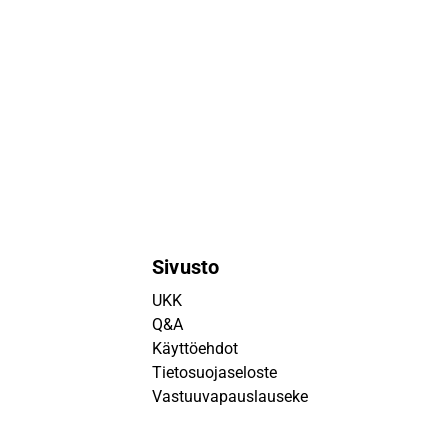
Sivusto
UKK
Q&A
Käyttöehdot
Tietosuojaseloste
Vastuuvapauslauseke