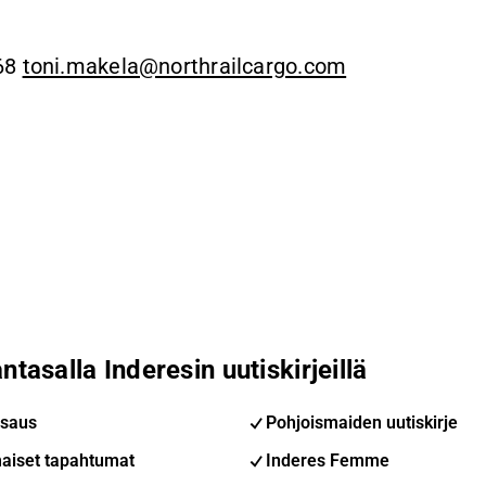
368
toni.makela@northrailcargo.com
ntasalla Inderesin uutiskirjeillä
saus
Pohjoismaiden uutiskirje
aiset tapahtumat
Inderes Femme