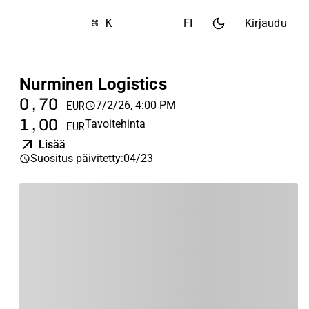
⌘ K
FI
Kirjaudu
Nurminen Logistics
0,70
7/2/26, 4:00 PM
EUR
1,00
Tavoitehinta
EUR
Lisää
Suositus päivitetty
:
04/23