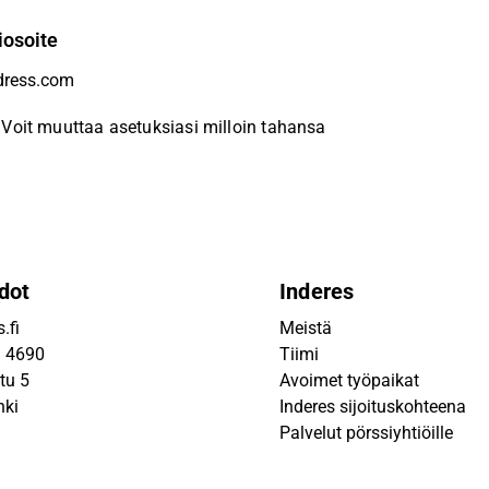
iosoite
Voit muuttaa asetuksiasi milloin tahansa
dot
Inderes
.fi
Meistä
9 4690
Tiimi
tu 5
Avoimet työpaikat
nki
Inderes sijoituskohteena
Palvelut pörssiyhtiöille