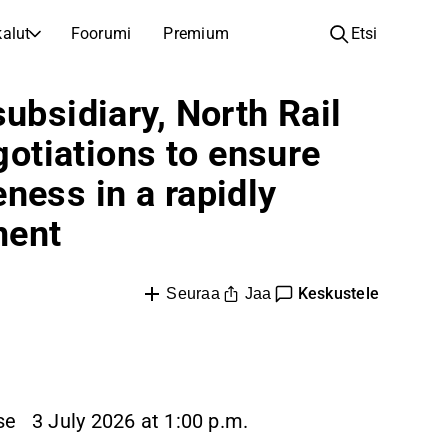
alut
Foorumi
Premium
Etsi
YHTIÖT
OPI SIJOITTAMISESTA
ubsidiary, North Rail
Yhtiöt
Analyysikoulu
egotiations to ensure
Opi lukemaan ja ymmärtämään osakeanalyysiä
Selaa ja suodata listattujen yhtiöiden listaa
ness in a rapidly
Löydä osakkeita
Sijoituskoulu
Inspiraatiota seuraavaan sijoitukseesi
Oppaita ja oppitunteja sijoitusosaamisen kasvattamiseen
ment
Listautumiset
Salkunhaltijat
Uudet listautumiset ja tulevat pörssiannit
Sijoitustietoa jokaiselle tasolle, ensiaskeleista edistyneisiin salkkustrategioihin.
Keskustele
Jaa
Seuraa
Yhtiökokouskutsut
Yhtiökokousten päivämäärät ja osakkeenomistajatiedot
e 3 July 2026 at 1:00 p.m.