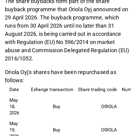
The share buybacks form part of the share
buyback programme that Oriola Oyj announced on
29 April 2026. The buyback programme, which
runs from 30 April 2026 until no later than 31
August 2026, is being carried out in accordance
with Regulation (EU) No 596/2014 on market
abuse and Commission Delegated Regulation (EU)
2016/1052.
Oriola Oyj's shares have been repurchased as
follows:
Date
Exhange transaction
Share trading code
Num
May 
18, 
Buy
ORIOLA
2026
May 
19, 
Buy
ORIOLA