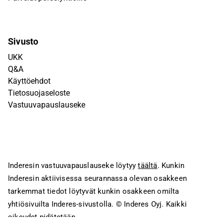
Sivusto
UKK
Q&A
Käyttöehdot
Tietosuojaseloste
Vastuuvapauslauseke
Inderesin vastuuvapauslauseke löytyy
täältä
. Kunkin
Inderesin aktiivisessa seurannassa olevan osakkeen
tarkemmat tiedot löytyvät kunkin osakkeen omilta
yhtiösivuilta Inderes-sivustolla.
© Inderes Oyj. Kaikki
oikeudet pidätetään.