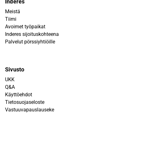
Inderes
Meistä
Tiimi
Avoimet työpaikat
Inderes sijoituskohteena
Palvelut pörssiyhtiöille
Sivusto
UKK
Q&A
Käyttöehdot
Tietosuojaseloste
Vastuuvapauslauseke