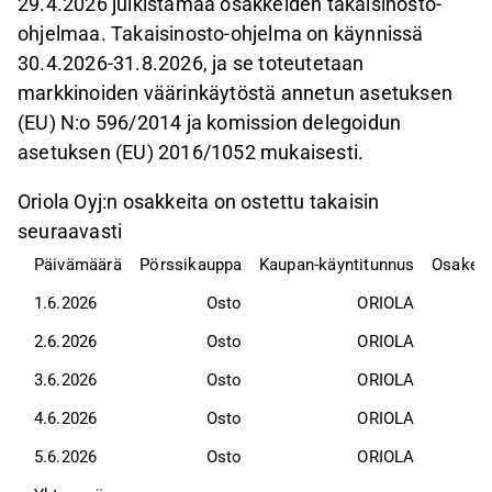
29.4.2026 julkistamaa osakkeiden takaisinosto-
ohjelmaa. Takaisinosto-ohjelma on käynnissä
30.4.2026-31.8.2026, ja se toteutetaan
markkinoiden väärinkäytöstä annetun asetuksen
(EU) N:o 596/2014 ja komission delegoidun
asetuksen (EU) 2016/1052 mukaisesti.
Oriola Oyj:n osakkeita on ostettu takaisin
seuraavasti
Päivämäärä
Pörssikauppa
Kaupan-käyntitunnus
Osak
1.6.2026
Osto
ORIOLA
2.6.2026
Osto
ORIOLA
3.6.2026
Osto
ORIOLA
4.6.2026
Osto
ORIOLA
5.6.2026
Osto
ORIOLA