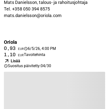
Mats Danielsson,
talous- ja rahoitusjohtaja
Tel. +358
050 394 8575
mats.danielsson@oriola.com
Oriola
0,93
6/5/26, 4:00 PM
EUR
1,10
Tavoitehinta
EUR
Lisää
Suositus päivitetty
:
04/30