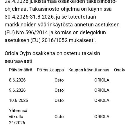
29.4.2026 julkistamaa osakkeiden takaisinosto-
ohjelmaa. Takaisinosto-ohjelma on käynnissä
30.4.2026-31.8.2026, ja se toteutetaan
markkinoiden väärinkäytöstä annetun asetuksen
(EU) N:o 596/2014 ja komission delegoidun
asetuksen (EU) 2016/1052 mukaisesti.
Oriola Oyj:n osakkeita on ostettu takaisin
seuraavasti
Päivämäärä
Pörssikauppa
Kaupan-käyntitunnus
Osak
8.6.2026
Osto
ORIOLA
9.6.2026
Osto
ORIOLA
10.6.2026
Osto
ORIOLA
Yhteensä 
viikolla 
Osto
ORIOLA
24/2026