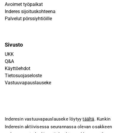
Avoimet työpaikat
Inderes sijoituskohteena
Palvelut pörssiyhtiöille
Sivusto
UKK
Q&A
Käyttöehdot
Tietosuojaseloste
Vastuuvapauslauseke
Inderesin vastuuvapauslauseke löytyy
täältä
. Kunkin
Inderesin aktiivisessa seurannassa olevan osakkeen