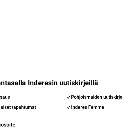
ntasalla Inderesin uutiskirjeillä
saus
Pohjoismaiden uutiskirje
aiset tapahtumat
Inderes Femme
iosoite