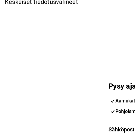
Keskeiset tiedotusvälineet
Pysy aja
Aamukat
Pohjoism
Sähköpost