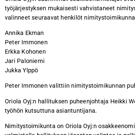
työjärjestyksen mukaisesti vahvistaneet nimity
valinneet seuraavat henkilöt nimitystoimikunna
Annika Ekman
Peter Immonen
Erkka Kohonen
Jari Paloniemi
Jukka Ylppö
Peter Immonen valittiin nimitystoimikunnan pu
Oriola Oyj:n hallituksen puheenjohtaja Heikki 
työhön kutsuttuna asiantuntijana.
Nimitystoimikunta on Oriola Oyj:n osakkeenomis