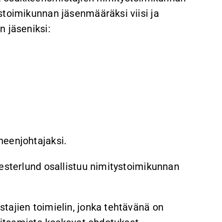
stoimikunnan jäsenmääräksi viisi ja
n jäseniksi:
heenjohtajaksi.
Westerlund osallistuu nimitystoimikunnan
tajien toimielin, jonka tehtävänä on