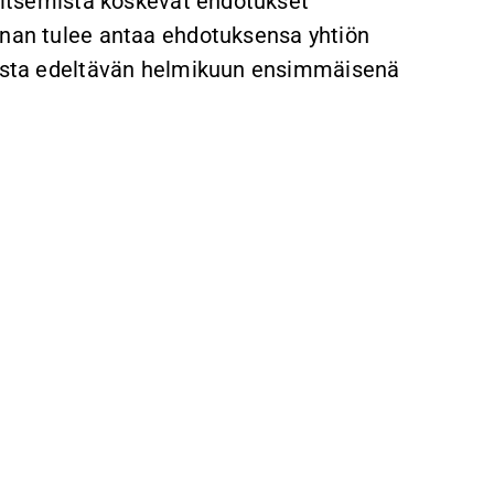
lkitsemista koskevat ehdotukset
nnan tulee antaa ehdotuksensa yhtiön
kousta edeltävän helmikuun ensimmäisenä