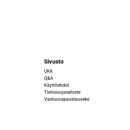
Sivusto
UKK
Q&A
Käyttöehdot
Tietosuojaseloste
Vastuuvapauslauseke