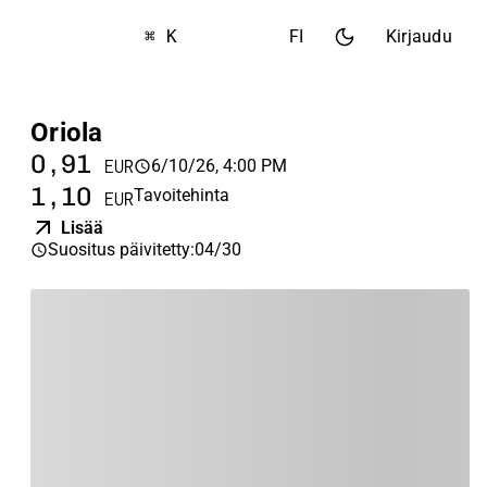
⌘ K
FI
Kirjaudu
Oriola
0,91
6/10/26, 4:00 PM
EUR
1,10
Tavoitehinta
EUR
Lisää
Suositus päivitetty
:
04/30