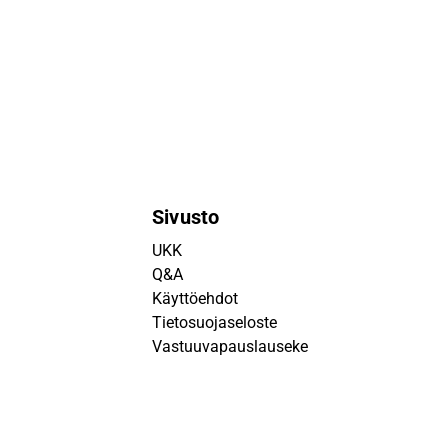
Sivusto
UKK
Q&A
Käyttöehdot
Tietosuojaseloste
Vastuuvapauslauseke