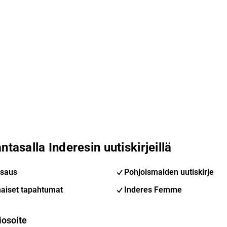
ntasalla Inderesin uutiskirjeillä
saus
Pohjoismaiden uutiskirje
aiset tapahtumat
Inderes Femme
iosoite