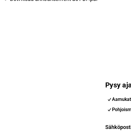
Pysy aja
Aamukat
Pohjoism
Sähköpost