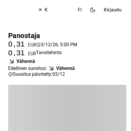
⌘ K
FI
Kirjaudu
Panostaja
0,31
3/12/26, 5:00 PM
EUR
0,31
Tavoitehinta
EUR
Vähennä
Edellinen suositus
:
Vähennä
Suositus päivitetty
:
03/12