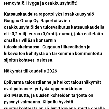
(emoyhtiö, Hygga ja osakkuusyhtiöt).
Katsauskaudelta raportoi yksi osakkuusyhtiö
Gugguu Group Oy. Raportoitavien
osakkuusyhtiöiden tulosvaikutus katsauskaudella
oli -0,2 milj. euroa (0,0 milj. euroa), joka esitetään
omalla rivillään konsernin
tuloslaskelmassa. Gugguun liikevaihdon ja
liikevoiton kehitystä on tarkemmin kommentoitu
sijoituskohteet -osiossa.
Näkymät tilikaudelle 2026
Epävarma taloustilanne ja heikot talousnäkymät
ovat painaneet yrityskauppamarkkinan
aktiivisuutta, ja uusien kohteiden tarjonta on
pysynyt vaimeana. Kilpailu hyvistä
sijoituskohteista on säilynyt kovana, mutta omalla