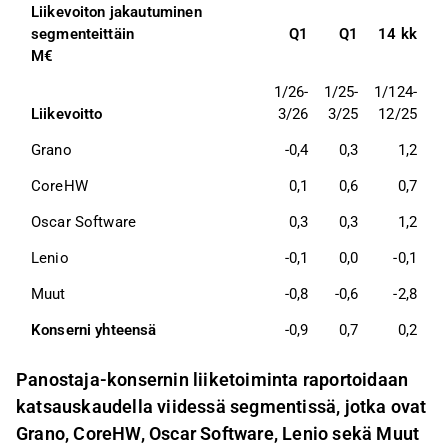
Liikevoiton jakautuminen 
segmenteittäin 
Q1
Q1
14 kk
M€
1/26-
1/25-
1/124-
Liikevoitto
3/26
3/25
12/25
Grano 
-0,4
0,3
1,2
CoreHW
0,1
0,6
0,7
Oscar Software
0,3
0,3
1,2
Lenio
-0,1
0,0
-0,1
Muut 
-0,8
-0,6
-2,8
Konserni yhteensä 
-0,9
0,7
0,2
Panostaja-konsernin liiketoiminta raportoidaan
katsauskaudella viidessä segmentissä, jotka ovat
Grano, CoreHW, Oscar Software, Lenio sekä Muut