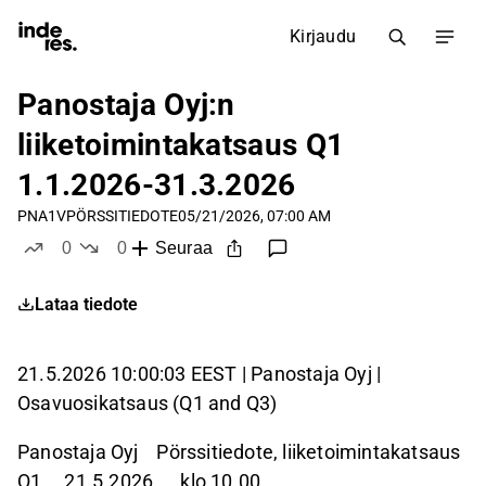
Kirjaudu
Panostaja Oyj:n
liiketoimintakatsaus Q1
1.1.2026-31.3.2026
PNA1V
PÖRSSITIEDOTE
05/21/2026, 07:00 AM
0
0
Seuraa
tykkää
ei tykkää
Lataa tiedote
21.5.2026 10:00:03 EEST | Panostaja Oyj |
Osavuosikatsaus (Q1 and Q3)
Panostaja Oyj Pörssitiedote, liiketoimintakatsaus
Q1 21.5.2026 klo 10.00