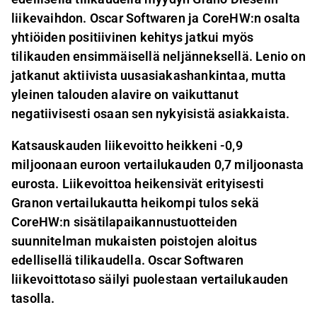
liikevaihdon. Oscar Softwaren ja CoreHW:n osalta
yhtiöiden positiivinen kehitys jatkui myös
tilikauden ensimmäisellä neljänneksellä. Lenio on
jatkanut aktiivista uusasiakashankintaa, mutta
yleinen talouden alavire on vaikuttanut
negatiivisesti osaan sen nykyisistä asiakkaista.
Katsauskauden liikevoitto heikkeni -0,9
miljoonaan euroon vertailukauden 0,7 miljoonasta
eurosta. Liikevoittoa heikensivät erityisesti
Granon vertailukautta heikompi tulos sekä
CoreHW:n sisätilapaikannustuotteiden
suunnitelman mukaisten poistojen aloitus
edellisellä tilikaudella. Oscar Softwaren
liikevoittotaso säilyi puolestaan vertailukauden
tasolla.