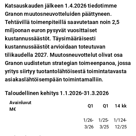
Katsauskauden jälkeen 1.4.2026 tiedotimme
Granon muutosneuvotteluiden päättyneen.
Tehtävillä toimenpiteillä saavutetaan noin 2,5
miljoonan euron pysyvät vuosittaiset
kustannussäästöt. Täysimääräisesti
kustannussäästöt arvioidaan toteutuvan
tilikaudella 2027. Muutosneuvottelut olivat osa
Granon uudistetun strategian toimeenpanoa, jossa
yritys siirtyy tuotantolähtöisestä toimintatavasta
asiakaslähtöisempään toimintamalliin.
Taloudellinen kehitys 1.1.2026-31.3.2026
Avainluvut 
Q1
Q1
14 kk
M€
1/26-
1/25-
1/124-
3/26
3/25
12/25