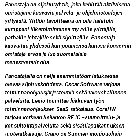
Panostaja on sijoitusyhtiö, joka kehittää aktiivisena
omistajana kasvavia palvelu- ja ohjelmistoalojen
yrityksiä. Yhtiön tavoitteena on olla halutuin
kumppani liiketoimintansa myyville yrittäjille,
parhaille johtajille sekä sijoittajille. Panostaja
kasvattaa yhdessä kumppaniensa kanssa konsernin
omistaja-arvoa ja luo suomalaisia
menestystarinoita.
Panostajalla on neljä enemmistöomistuksessa
olevaa sijoituskohdetta.
Oscar Software tarjoaa
toiminnanohjausjärjestelmiä sekä taloushallinnon
palveluita. Lenio toimittaa liikkuvan työn
toiminnanohjauksen SaaS-ratkaisua. CoreHW
tarjoaa korkean lisäarvon RF IC –suunnittelu- ja
konsultointipalveluita sekä sisätilapaikannuksen
tuoteratkaisuja
.
Grano
on Suomen monipuolisin