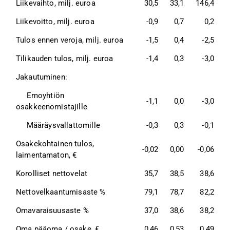
Liikevaihto, milj. euroa 
30,5
33,1
146,4
Liikevoitto, milj. euroa 
-0,9
0,7
0,2
Tulos ennen veroja, milj. euroa 
-1,5
0,4
-2,5
Tilikauden tulos, milj. euroa 
-1,4
0,3
-3,0
Jakautuminen: 
     Emoyhtiön 
-1,1
0,0
-3,0
osakkeenomistajille 
     Määräysvallattomille 
-0,3
0,3
-0,1
Osakekohtainen tulos, 
-0,02
0,00
-0,06
laimentamaton, € 
Korolliset nettovelat 
35,7
38,5
38,6
Nettovelkaantumisaste % 
79,1
78,7
82,2
Omavaraisuusaste % 
37,0
38,6
38,2
Oma pääoma / osake, € 
0,46
0,53
0,49