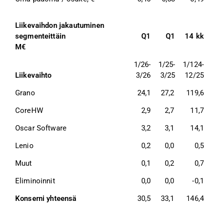
Liikevaihdon jakautuminen 
segmenteittäin 
Q1
Q1
14 kk
M€
1/26-
1/25-
1/124-
Liikevaihto
3/26
3/25
12/25
Grano 
24,1
27,2
119,6
CoreHW
2,9
2,7
11,7
Oscar Software
3,2
3,1
14,1
Lenio
0,2
0,0
0,5
Muut 
0,1
0,2
0,7
Eliminoinnit 
0,0
0,0
-0,1
Konserni yhteensä 
30,5
33,1
146,4