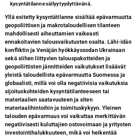
kysyntätilanne säilyy tyydyttävänä.
Yllä esitetty kysyntätilanne sisältää epävarmuutta
geopoliittisen ja makrotaloudellisen tilanteen
mahdollisesti aiheuttamien vaikeasti
ennakoitavien talousvaikutusten osalta. Lähi-idän
konfliktin ja Venäjän hyökkäyssodan Ukrainaan
sekä siihen liittyvien talouspakotteiden ja
geopoliittisten jännitteiden vaikutukset lisäävät
yleistä taloudellista epävarmuutta Suomessa ja
globaalisti, millä voi olla negatiivisia vaikutuksia
sijoituskohteiden kysyntätilanteeseen tai
materiaalien saatavuuteen ja siten
materiaalihintoihin ja toimituskykyyn. Yleinen
talouden epävarmuus voi vaikuttaa merkittävän
negatiivisesti kuluttajien ostovoimaan ja yritysten
investointihalukkuuteen, mikä voi heikentää