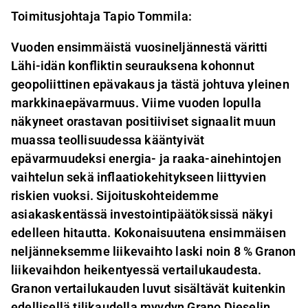
Toimitusjohtaja Tapio Tommila:
Vuoden ensimmäistä vuosineljännestä väritti
Lähi-idän konfliktin seurauksena kohonnut
geopoliittinen epävakaus ja tästä johtuva yleinen
markkinaepävarmuus. Viime vuoden lopulla
näkyneet orastavan positiiviset signaalit muun
muassa teollisuudessa kääntyivät
epävarmuudeksi energia- ja raaka-ainehintojen
vaihtelun sekä inflaatiokehitykseen liittyvien
riskien vuoksi. Sijoituskohteidemme
asiakaskentässä investointipäätöksissä näkyi
edelleen hitautta. Kokonaisuutena ensimmäisen
neljänneksemme liikevaihto laski noin 8 % Granon
liikevaihdon heikentyessä vertailukaudesta.
Granon vertailukauden luvut sisältävät kuitenkin
edellisellä tilikaudella myydyn Grano Dieselin