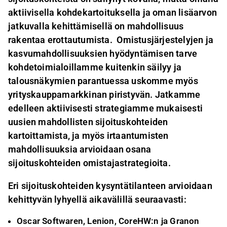
aktiivisella kohdekartoituksella ja oman lisäarvon
jatkuvalla kehittämisellä on mahdollisuus
rakentaa erottautumista. Omistusjärjestelyjen ja
kasvumahdollisuuksien hyödyntämisen tarve
kohdetoimialoillamme kuitenkin säilyy ja
talousnäkymien parantuessa uskomme myös
yrityskauppamarkkinan piristyvän. Jatkamme
edelleen aktiivisesti strategiamme mukaisesti
uusien mahdollisten sijoituskohteiden
kartoittamista, ja myös irtaantumisten
mahdollisuuksia arvioidaan osana
sijoituskohteiden omistajastrategioita.
Eri sijoituskohteiden kysyntätilanteen arvioidaan
kehittyvän lyhyellä aikavälillä seuraavasti:
Oscar Softwaren, Lenion, CoreHW:n ja Granon