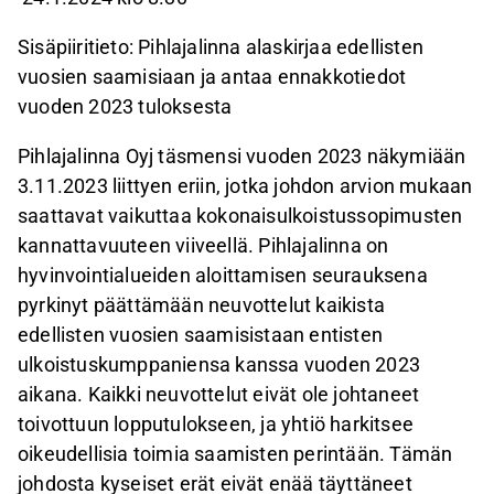
Sisäpiiritieto: Pihlajalinna alaskirjaa edellisten
vuosien saamisiaan ja antaa ennakkotiedot
vuoden 2023 tuloksesta
Pihlajalinna Oyj täsmensi vuoden 2023 näkymiään
3.11.2023 liittyen eriin, jotka johdon arvion mukaan
saattavat vaikuttaa kokonaisulkoistussopimusten
kannattavuuteen viiveellä. Pihlajalinna on
hyvinvointialueiden aloittamisen seurauksena
pyrkinyt päättämään neuvottelut kaikista
edellisten vuosien saamisistaan entisten
ulkoistuskumppaniensa kanssa vuoden 2023
aikana. Kaikki neuvottelut eivät ole johtaneet
toivottuun lopputulokseen, ja yhtiö harkitsee
oikeudellisia toimia saamisten perintään. Tämän
johdosta kyseiset erät eivät enää täyttäneet