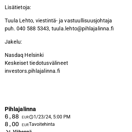
Lisätietoja:
Tuula Lehto, viestintä- ja vastuullisuusjohtaja
puh. 040 588 5343, tuula.lehto@pihlajalinna.fi
Jakelu:
Nasdaq Helsinki
Keskeiset tiedotusvälineet
investors.pihlajalinna.fi
Pihlajalinna
6,88
1/23/24, 5:00 PM
EUR
8,00
Tavoitehinta
EUR
Vähennä