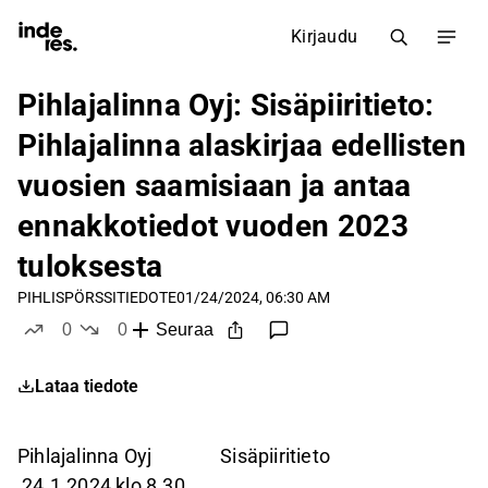
Kirjaudu
Pihlajalinna Oyj: Sisäpiiritieto:
Pihlajalinna alaskirjaa edellisten
vuosien saamisiaan ja antaa
ennakkotiedot vuoden 2023
tuloksesta
PIHLIS
PÖRSSITIEDOTE
01/24/2024, 06:30 AM
0
0
Seuraa
tykkää
ei tykkää
Lataa tiedote
Pihlajalinna Oyj Sisäpiiritieto
24.1.2024 klo 8.30