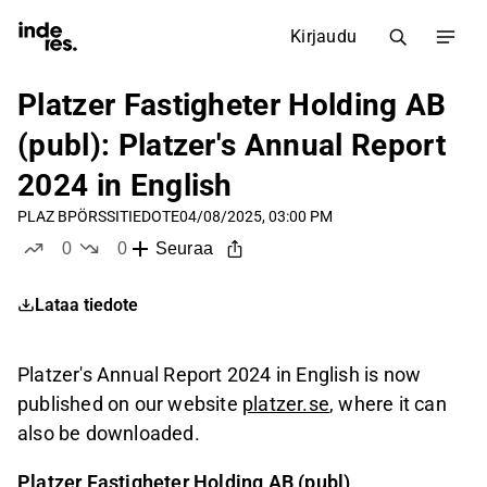
Kirjaudu
Platzer Fastigheter Holding AB
(publ): Platzer's Annual Report
2024 in English
PLAZ B
PÖRSSITIEDOTE
04/08/2025, 03:00 PM
0
0
Seuraa
tykkää
ei tykkää
Lataa tiedote
Platzer's Annual Report 2024 in English is now
published on our website
platzer.se
, where it can
also be downloaded.
Platzer Fastigheter Holding AB (publ)