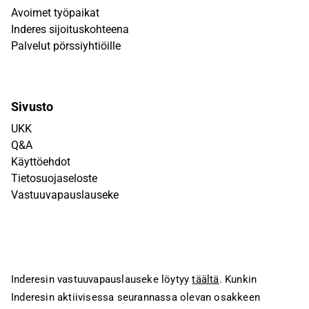
Avoimet työpaikat
Inderes sijoituskohteena
Palvelut pörssiyhtiöille
Sivusto
UKK
Q&A
Käyttöehdot
Tietosuojaseloste
Vastuuvapauslauseke
Inderesin vastuuvapauslauseke löytyy
täältä
. Kunkin
Inderesin aktiivisessa seurannassa olevan osakkeen