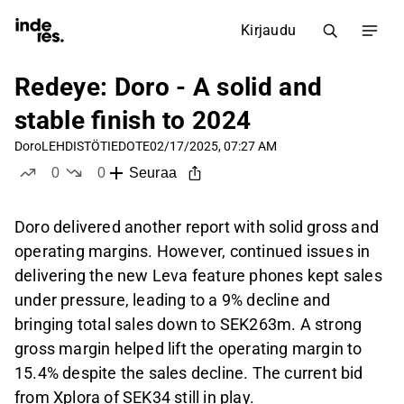
Kirjaudu
Redeye: Doro - A solid and
stable finish to 2024
Doro
LEHDISTÖTIEDOTE
02/17/2025, 07:27 AM
0
0
Seuraa
tykkää
ei tykkää
Doro delivered another report with solid gross and
operating margins. However, continued issues in
delivering the new Leva feature phones kept sales
under pressure, leading to a 9% decline and
bringing total sales down to SEK263m. A strong
gross margin helped lift the operating margin to
15.4% despite the sales decline. The current bid
from Xplora of SEK34 still in play.