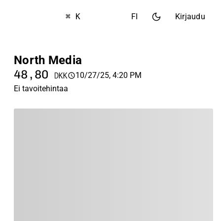
⌘ K
FI
Kirjaudu
North Media
48,80
10/27/25, 4:20 PM
DKK
Ei tavoitehintaa