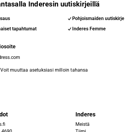
ntasalla Inderesin uutiskirjeillä
saus
Pohjoismaiden uutiskirje
aiset tapahtumat
Inderes Femme
iosoite
Voit muuttaa asetuksiasi milloin tahansa
dot
Inderes
.fi
Meistä
9 4690
Tiimi