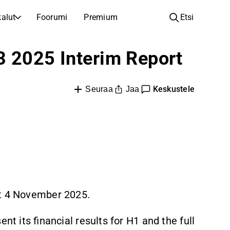
alut
Foorumi
Premium
Etsi
YHTIÖT
OPI SIJOITTAMISESTA
3 2025 Interim Report
Yhtiöt
Analyysikoulu
Opi lukemaan ja ymmärtämään osakeanalyysiä
Selaa ja suodata listattujen yhtiöiden listaa
Keskustele
Jaa
Seuraa
Löydä osakkeita
Sijoituskoulu
Inspiraatiota seuraavaan sijoitukseesi
Oppaita ja oppitunteja sijoitusosaamisen kasvattamiseen
Listautumiset
Salkunhaltijat
Uudet listautumiset ja tulevat pörssiannit
Sijoitustietoa jokaiselle tasolle, ensiaskeleista edistyneisiin salkkustrategioihin.
Yhtiökokouskutsut
Yhtiökokousten päivämäärät ja osakkeenomistajatiedot
rt 4 November 2025.
nt its financial results for H1 and the full