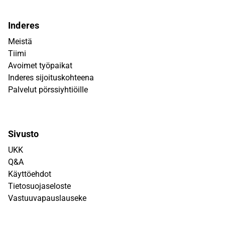
Inderes
Meistä
Tiimi
Avoimet työpaikat
Inderes sijoituskohteena
Palvelut pörssiyhtiöille
Sivusto
UKK
Q&A
Käyttöehdot
Tietosuojaseloste
Vastuuvapauslauseke