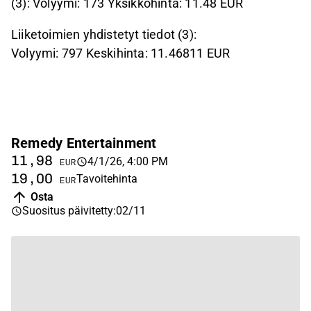
(3): Volyymi: 173 Yksikköhinta: 11.48 EUR
Liiketoimien yhdistetyt tiedot (3):
Volyymi: 797 Keskihinta: 11.46811 EUR
Remedy Entertainment
11,98
4/1/26, 4:00 PM
EUR
19,00
Tavoitehinta
EUR
Osta
Suositus päivitetty
:
02/11